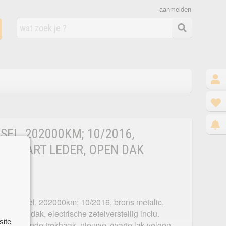
aanmelden
SEL, 202000KM; 10/2016,
, ZWART LEDER, OPEN DAK
.0 diesel, 202000km; 10/2016, brons metalic,
er, open dak, electrische zetelverstellig inclu.
site
wegdraaiende trekhaak, nieuwe zwarte lak velgen,