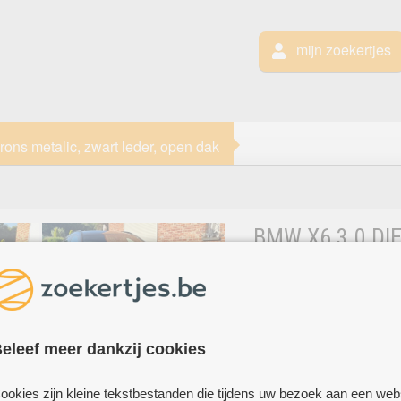
mijn zoekertjes
ons metalic, zwart leder, open dak
BMW X6 3.0 DIE
BRONS METALIC
BMW
eleef meer dankzij cookies
BMW x6 3
LUMMEN
zwart led
ookies zijn kleine tekstbestanden die tijdens uw bezoek aan een web
lendensteun, skiluik, 