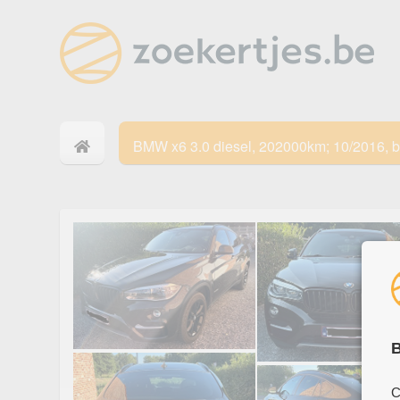
BMW x6 3.0 diesel, 202000km; 10/2016, br
B
C