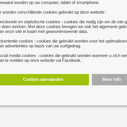
ewaard worden op uw computer, tablet of smartphone.
automaat, peddels, led 
volgende keuring 09-2
r worden verschillende cookies gebruikt op deze website :
unctionele en statistische cookies
: cookies die nodig zijn om de site 
28999,-€
e doen werken. Met deze cookies brengen we ook het algemene gebr
an onze site in kaart met geanonimiseerde data.
+32495577180
dvertentie cookies
: cookies die gebruikt worden voor het optimaliser
an advertenties op basis van uw surfgedrag.
prijs : 28999 €
ocial media cookies
: cookies die gebruikt worden wanneer u zich we
an te melden op onze website via Facebook.
stuur een berichtj
Cookies aanvaarden
Meer info