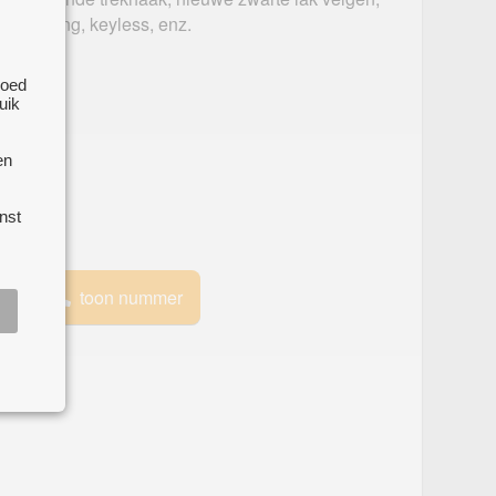
verlichting, keyless, enz.
026
goed
uik
en
nst
e
toon nummer