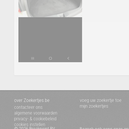
over Zoekertjes.be
voeg uw zoekertje toe
mijn zoekertjes
contacteer ons
algemene voorwaarden
privacy- & cookiebeleid
cookies instellen
© 2026 Breakpoint BV