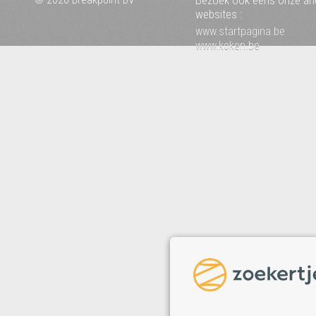
Bezoek ook eens onze an
websites :
www.startpagina.be
www.koken.be