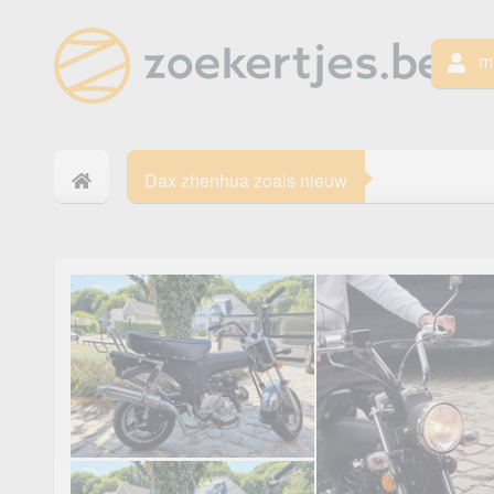
mi
Dax zhenhua zoals nieuw