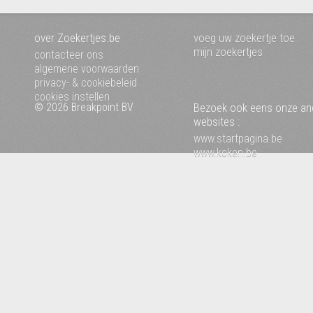
over Zoekertjes.be
voeg uw zoekertje toe
mijn zoekertjes
contacteer ons
algemene voorwaarden
privacy- & cookiebeleid
cookies instellen
© 2026 Breakpoint BV
Bezoek ook eens onze an
websites :
www.startpagina.be
www.koken.be