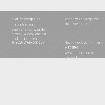
over Zoekertjes.be
voeg uw zoekertje toe
mijn zoekertjes
contacteer ons
algemene voorwaarden
privacy- & cookiebeleid
cookies instellen
© 2026 Breakpoint BV
Bezoek ook eens onze an
websites :
www.startpagina.be
www.koken.be