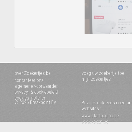
over Zoekertjes.be
voeg uw zoekertje toe
mijn zoekertjes
contacteer ons
algemene voorwaarden
privacy- & cookiebeleid
cookies instellen
© 2026 Breakpoint BV
Bezoek ook eens onze an
websites :
www.startpagina.be
www.koken.be