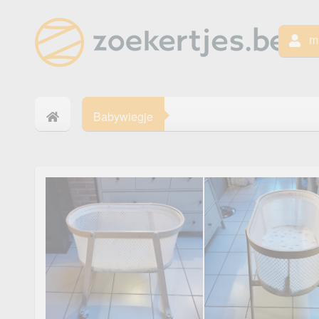
mi
Babywiegje