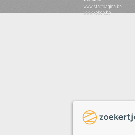
www.startpagina.be
www.koken.be