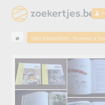
mi
TWEE KOOKBOEKEN : "Rundvlees" & "Koken