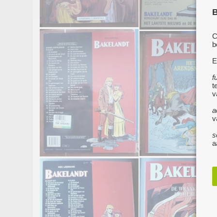
B
C
b
E
f
t
v
a
v
s
a