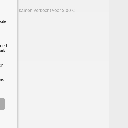
en worden samen verkocht voor 3,00 € +
site
goed
uik
e
en
nst