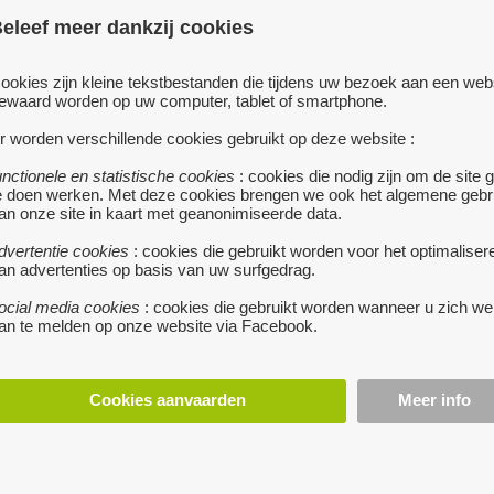
Het arendsnest (nr 70)
eleef meer dankzij cookies
Alle 4 volledig nieuw 
verzendkosten.
ookies zijn kleine tekstbestanden die tijdens uw bezoek aan een web
ewaard worden op uw computer, tablet of smartphone.
prijs : 3 €
r worden verschillende cookies gebruikt op deze website :
unctionele en statistische cookies
: cookies die nodig zijn om de site 
e doen werken. Met deze cookies brengen we ook het algemene gebr
stuur een berichtj
an onze site in kaart met geanonimiseerde data.
dvertentie cookies
: cookies die gebruikt worden voor het optimaliser
an advertenties op basis van uw surfgedrag.
ocial media cookies
: cookies die gebruikt worden wanneer u zich we
an te melden op onze website via Facebook.
Cookies aanvaarden
Meer info