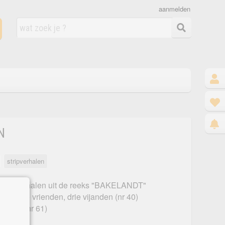
aanmelden
N
stripverhalen
 stripverhalen uit de reeks "BAKELANDT"
itels Drie vrienden, drie vijanden (nr 40)
bende (nr 61)
 66)