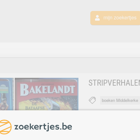
mijn zoekertjes
STRIPVERHALE
boeken Middelkerke
4
MIDDELKERKE
T
De wraak van de grote 
De Bataafse valstrik (nr