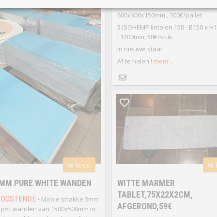
GAVERE
• 2 paletten ISOHEMP Bl
600x300x150mm , 300€/pallet
3 ISOHEMP lintelen 150 - B150 x H1
L1200mm, 58€/stuk
In nieuwe staat
Af te halen !
meer...
te koop
te
3MM PURE WHITE WANDEN
WITTE MARMER
TABLET,75X22X2CM,
OOSTENDE
• Mooie strakke 3mm
AFGEROND,59€
pvc wanden van 1500x500mm in