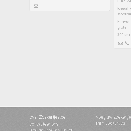
Pure Wh
Ideaal 
stootra
Eenvoud
grote.
300 stu
over Zoekertjes.be
voeg uw zoekertje
mijn zoekertjes
contacteer ons
algemene voorwaarden