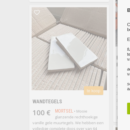
B
C
b
E
f
t
BLOKJ
v
PAAL
a
40 
v
s
50mm, i
a
te koop
30x18x
30x21x
WANDTEGELS
30x23x
100 €
MORTSEL
• Mooie
glanzende rechthoekige
vanille gele muurtegels. We hebben een
volledige complete doos over van 64