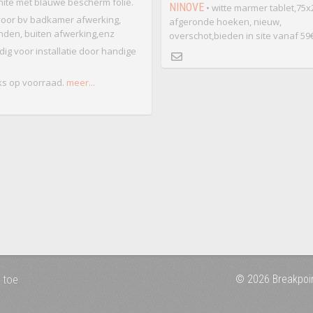
ite met blauwe bescherm folie.
NINOVE
• witte marmer tablet,75
voor bv badkamer afwerking,
afgeronde hoeken, nieuw,
nden, buiten afwerking,enz
overschot,bieden in site vanaf 59
ig voor installatie door handige
ks op voorraad.
meer...
 toe
© 2026 Breakpoi