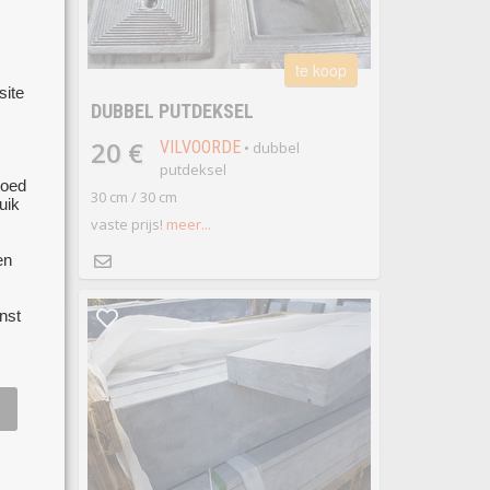
te koop
site
DUBBEL PUTDEKSEL
20 €
VILVOORDE
• dubbel
 koop
putdeksel
goed
30 cm / 30 cm
uik
vaste prijs!
meer...
put
r...
en
nst
 koop
L