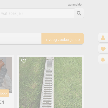
aanmelden
+ voeg zoekertje toe
 koop
EN