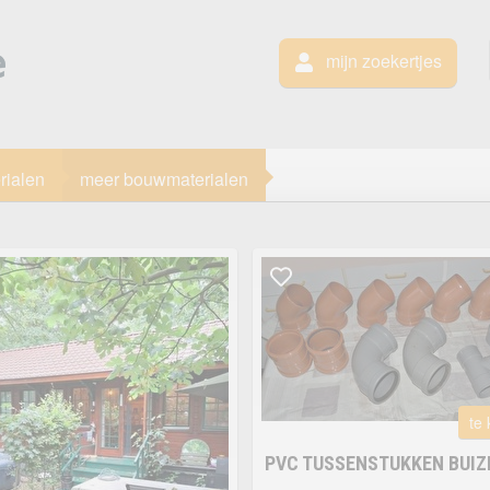
mijn zoekertjes
rialen
meer bouwmaterialen
te
PVC TUSSENSTUKKEN BUIZ