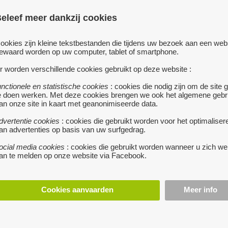
eleef meer dankzij cookies
ookies zijn kleine tekstbestanden die tijdens uw bezoek aan een web
ewaard worden op uw computer, tablet of smartphone.
r worden verschillende cookies gebruikt op deze website :
te
te koop
unctionele en statistische cookies
: cookies die nodig zijn om de site 
REGENPUT
e doen werken. Met deze cookies brengen we ook het algemene gebr
E VOOR ONDER HOUTEN
an onze site in kaart met geanonimiseerde data.
500 €
GEEL
• Nieuwe regen
enkel af te halen
mee
dvertentie cookies
: cookies die gebruikt worden voor het optimaliser
€
an advertenties op basis van uw surfgedrag.
NIJLEN
• De blokjes zijn 30cm
hoog en hebben een gat van
ocial media cookies
: cookies die gebruikt worden wanneer u zich we
k heb deze in 3 formaten:
an te melden op onze website via Facebook.
18cm bovenaan 15x15cm 40€
21cm bovenaan 18x18cm 50€
23cm bovenaan 20x20cm...
meer...
Cookies aanvaarden
Meer info
te
ISOHEMP BOUWMATERIAA