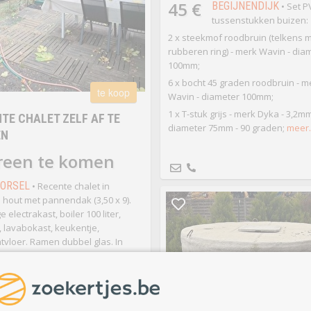
45 €
BEGIJNENDIJK
• Set P
tussenstukken buizen:
2 x steekmof roodbruin (telkens m
rubberen ring) - merk Wavin - dia
100mm;
6 x bocht 45 graden roodbruin - m
te koop
Wavin - diameter 100mm;
1 x T-stuk grijs - merk Dyka - 3,2mm
TE CHALET ZELF AF TE
diameter 75mm - 90 graden;
meer.
EN
reen te komen
VORSEL
• Recente chalet in
hout met pannendak (3,50 x 9).
e electrakast, boiler 100 liter,
 lavabokast, keukentje,
tvloer. Ramen dubbel glas. In
aat. Zelf af te breken.
meer...