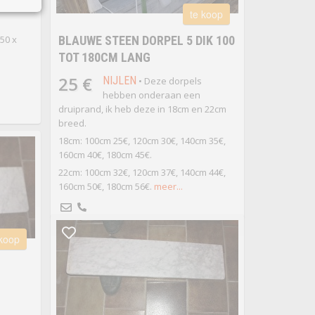
okken
te koop
50 x
BLAUWE STEEN DORPEL 5 DIK 100
TOT 180CM LANG
25 €
NIJLEN
• Deze dorpels
hebben onderaan een
druiprand, ik heb deze in 18cm en 22cm
breed.
18cm: 100cm 25€, 120cm 30€, 140cm 35€,
160cm 40€, 180cm 45€.
22cm: 100cm 32€, 120cm 37€, 140cm 44€,
160cm 50€, 180cm 56€.
meer...
 koop