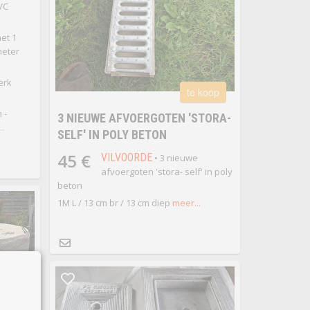
VC
et 1
meter
erk
te koop
 -
3 NIEUWE AFVOERGOTEN 'STORA-
..
SELF' IN POLY BETON
45 €
VILVOORDE
• 3 nieuwe
afvoergoten 'stora- self' in poly
beton
1M L / 13 cm br / 13 cm diep
meer...