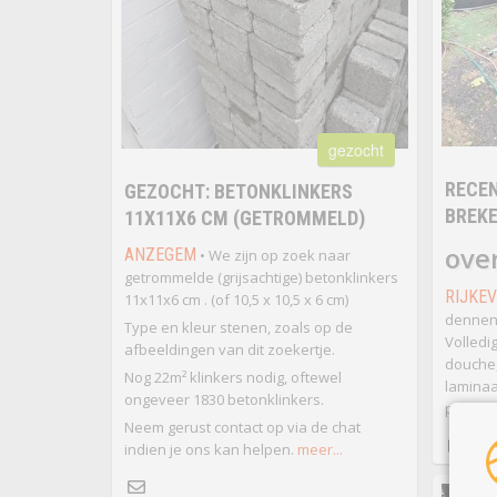
gezocht
RECEN
GEZOCHT: BETONKLINKERS
BREK
11X11X6 CM (GETROMMELD)
ove
ANZEGEM
• We zijn op zoek naar
getrommelde (grijsachtige) betonklinkers
RIJKE
11x11x6 cm . (of 10,5 x 10,5 x 6 cm)
dennen 
Type en kleur stenen, zoals op de
Volledig
afbeeldingen van dit zoekertje.
douche,
Nog 22m² klinkers nodig, oftewel
laminaa
ongeveer 1830 betonklinkers.
prima st
Neem gerust contact op via de chat
indien je ons kan helpen.
meer...