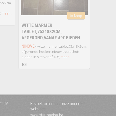
x22x2cm,
€
meer...
te koop
WITTE MARMER
TABLET,75X18X2CM,
AFGEROND,VANAF 49€ BIEDEN
NINOVE
• witte marmer tablet,75x18x2cm,
afgeronde hoeken,nieuw overschot;
bieden in site vanaf 49€,
meer...
nt BV
Bezoek ook eens onze andere
websites :
www.startpagina.be