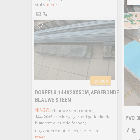
stuks.
meer...
te koop
DORPELS,144X20X5CM,AFGERONDE
BLAUWE STEEN
NINOVE
• blauwe steen dorpel,
144x20x5cm dikte,afgerond gedeelte dat
PVC 
buitensteekt uit de facade;
7 €
nog andere maten ook; bieden in...
meer...