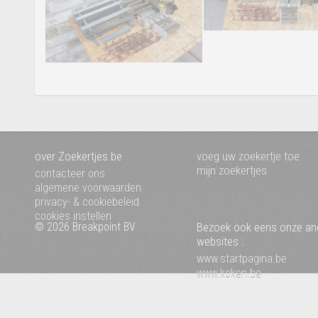
over Zoekertjes.be
voeg uw zoekertje toe
mijn zoekertjes
contacteer ons
algemene voorwaarden
privacy- & cookiebeleid
cookies instellen
© 2026 Breakpoint BV
Bezoek ook eens onze an
websites :
www.startpagina.be
www.koken.be