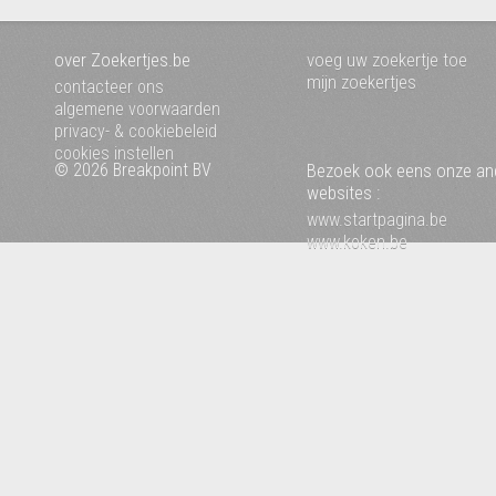
over Zoekertjes.be
voeg uw zoekertje toe
mijn zoekertjes
contacteer ons
algemene voorwaarden
privacy- & cookiebeleid
cookies instellen
© 2026 Breakpoint BV
Bezoek ook eens onze an
websites :
www.startpagina.be
www.koken.be