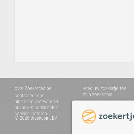
over Zoekertjes.be
voeg uw zoekertje toe
mijn zoekertjes
contacteer ons
algemene voorwaarden
privacy- & cookiebeleid
cookies instellen
© 2026 Breakpoint BV
Bezoek ook eens onze an
websites :
www.startpagina.be