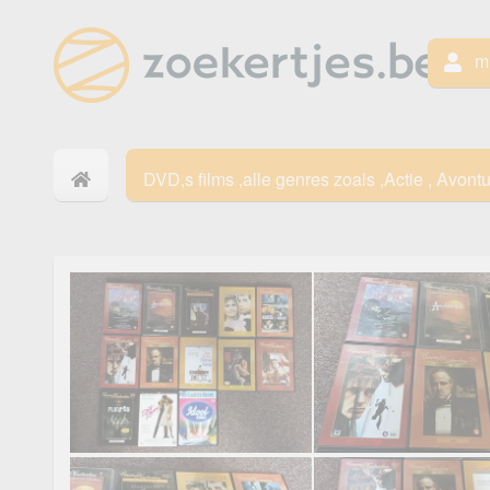
mi
DVD,s films ,alle genres zoals ,Actie , Avontu