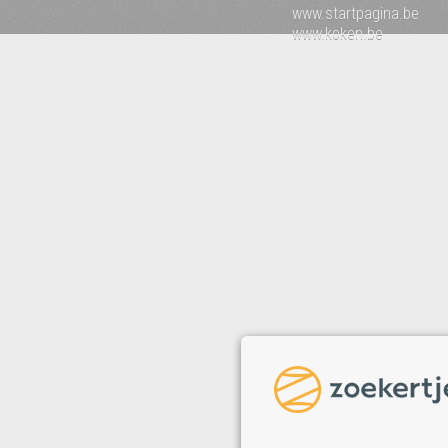
www.startpagina.be
www.koken.be