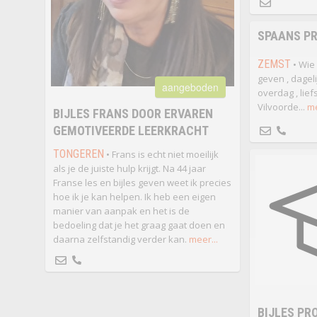
SPAANS PR
ZEMST
• Wie 
geven , dageli
aangeboden
overdag , lief
Vilvoorde...
me
BIJLES FRANS DOOR ERVAREN
GEMOTIVEERDE LEERKRACHT
TONGEREN
• Frans is echt niet moeilijk
als je de juiste hulp krijgt. Na 44 jaar
Franse les en bijles geven weet ik precies
hoe ik je kan helpen. Ik heb een eigen
manier van aanpak en het is de
bedoeling dat je het graag gaat doen en
daarna zelfstandig verder kan.
meer...
BIJLES PR