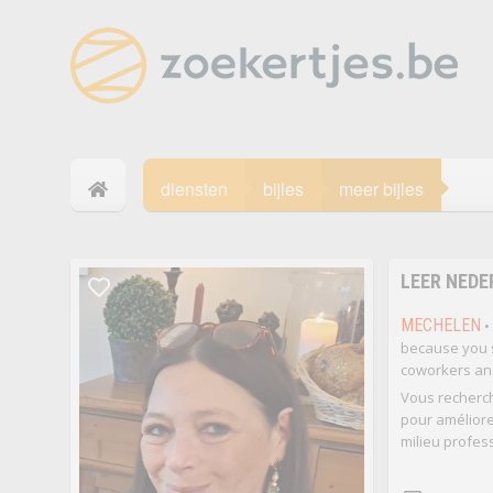
diensten
bijles
meer bijles
LEER NEDE
MECHELEN
• 
because you s
coworkers an
Vous recherch
pour améliore
milieu profes