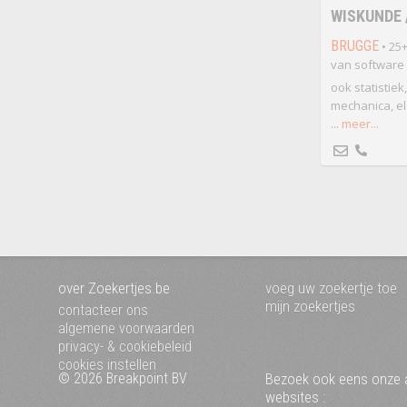
WISKUNDE
BRUGGE
• 25+
van software
ook statistiek
mechanica, ele
...
meer...
over Zoekertjes.be
voeg uw zoekertje toe
mijn zoekertjes
contacteer ons
algemene voorwaarden
privacy- & cookiebeleid
cookies instellen
© 2026 Breakpoint BV
Bezoek ook eens onze 
websites :