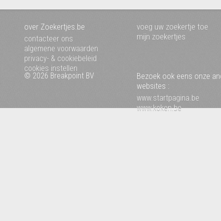
over Zoekertjes.be
voeg uw zoekertje toe
mijn zoekertjes
contacteer ons
algemene voorwaarden
privacy- & cookiebeleid
cookies instellen
© 2026 Breakpoint BV
Bezoek ook eens onze an
websites :
www.startpagina.be
www.koken.be