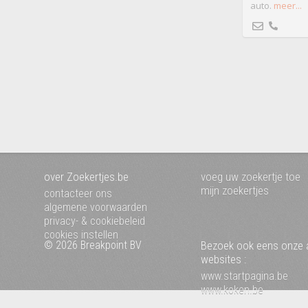
auto.
meer...
over Zoekertjes.be
voeg uw zoekertje toe
mijn zoekertjes
contacteer ons
algemene voorwaarden
privacy- & cookiebeleid
cookies instellen
© 2026 Breakpoint BV
Bezoek ook eens onze 
websites :
www.startpagina.be
www.koken.be