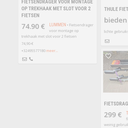
FIETSENDRAGER VOOR MONTAGE
OP TREKHAAK MET SLOT VOOR 2
THULE FIE
FIETSEN
bieden
74.90 €
LUMMEN
• Fietsendrager
voor montage op
lichte gebrui
trekhaak met slot voor 2 fietsen
74,90-€
+32495577180
meer...
FIETSDRAG
299 €
f
weinig gebrui