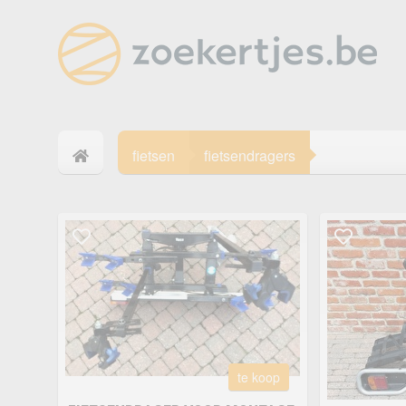
fietsen
fietsendragers
te koop