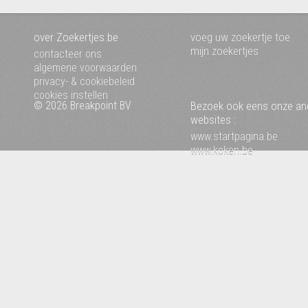
over Zoekertjes.be
voeg uw zoekertje toe
mijn zoekertjes
contacteer ons
algemene voorwaarden
privacy- & cookiebeleid
cookies instellen
© 2026 Breakpoint BV
Bezoek ook eens onze an
websites :
www.startpagina.be
www.koken.be