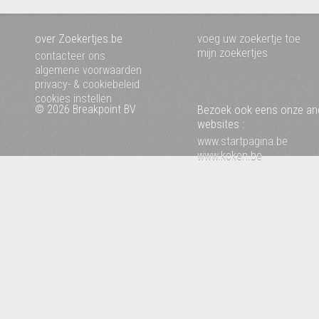
over Zoekertjes.be
voeg uw zoekertje toe
mijn zoekertjes
contacteer ons
algemene voorwaarden
privacy- & cookiebeleid
cookies instellen
© 2026 Breakpoint BV
Bezoek ook eens onze an
websites :
www.startpagina.be
www.koken.be