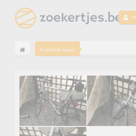
mi
Koersfiets heren