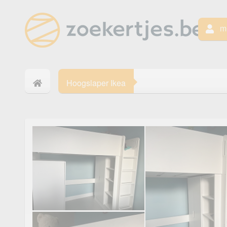
mi
Hoogslaper Ikea