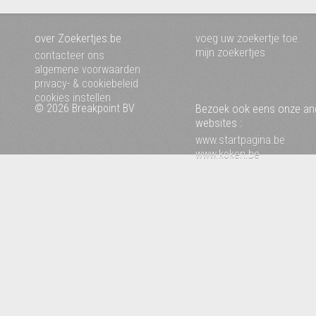
over Zoekertjes.be
voeg uw zoekertje toe
mijn zoekertjes
contacteer ons
algemene voorwaarden
privacy- & cookiebeleid
cookies instellen
© 2026 Breakpoint BV
Bezoek ook eens onze an
websites :
www.startpagina.be
www.koken.be