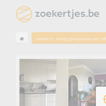
Leiebos 21, zonnig goed gelegen app 13B