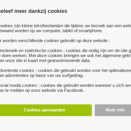
parlofoon en veiligheid
eleef meer dankzij cookies
Ing. keuken 10m met ko
luchtoven, elekfornuis
ookies zijn kleine tekstbestanden die tijdens uw bezoek aan een web
ewaard worden op uw computer, tablet of smartphone.
grote living in L-vorm 
dressing op kurkvloer, 
r worden verschillende cookies gebruikt op deze website :
badkamer met inloopdou
unctionele en statistische cookies
: cookies die nodig zijn om de site 
gedeelte voor wasmach
e doen werken. Met deze cookies brengen we ook het algemene gebr
Weinig verbruik door 
an onze site in kaart met geanonimiseerde data.
dvertentie cookies
: cookies die gebruikt worden voor het optimaliser
Private buitenparking e
an advertenties op basis van uw surfgedrag.
onkosten/maand,inclusi
ocial media cookies
: cookies die gebruikt worden wanneer u zich we
onderhoud,liften...
an te melden op onze website via Facebook.
Te bezichtigen op vrij
huurprijs per maan
Cookies aanvaarden
Meer info