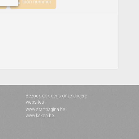
e
toon nummer
Bezoek ook eens onze andere
websites :
www.startpagina.be
www.koken.be