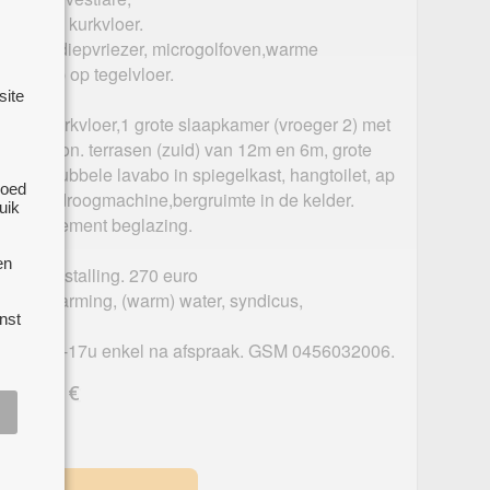
sdeur op kurkvloer.
elkast, diepvriezer, microgolfoven,warme
,dampkap op tegelvloer.
site
40m op kurkvloer,1 grote slaapkamer (vroeger 2) met
2 grote zon. terrasen (zuid) van 12m en 6m, grote
che, dubbele lavabo in spiegelkast, hangtoilet, ap
goed
ine en droogmachine,bergruimte in de kelder.
uik
hoogrendement beglazing.
en
n fietsenstalling. 270 euro
ef verwarming, (warm) water, syndicus,
nst
dag tss 16-17u enkel na afspraak. GSM 0456032006.
d : 930 €