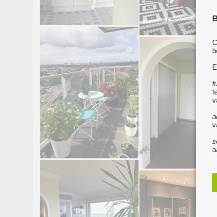
B
C
b
E
f
t
v
a
v
s
a