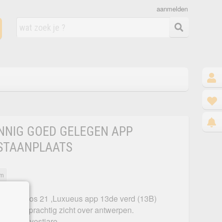
aanmelden
ONNIG GOED GELEGEN APP
STAANPLAATS
em
, Leiebos 21 ,Luxueus app 13de verd (13B)
laar met prachtig zicht over antwerpen.
 6m met vestiare,