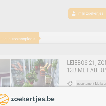
mijn zoekertjes
 met autostaanplaats
LEIEBOS 21, Z
13B MET AUTO
appartement Merks
Merksem
MERKSEM
instapk
bestaande uit inkomhal