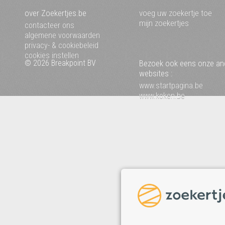
over Zoekertjes.be
voeg uw zoekertje toe
mijn zoekertjes
contacteer ons
algemene voorwaarden
privacy- & cookiebeleid
cookies instellen
© 2026 Breakpoint BV
Bezoek ook eens onze an
websites :
www.startpagina.be
www.koken.be