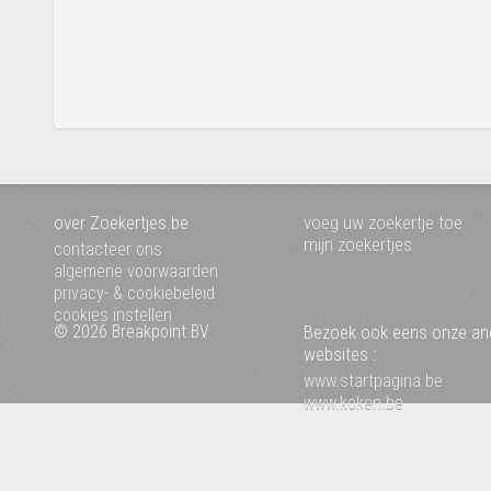
over Zoekertjes.be
voeg uw zoekertje toe
mijn zoekertjes
contacteer ons
algemene voorwaarden
privacy- & cookiebeleid
cookies instellen
© 2026 Breakpoint BV
Bezoek ook eens onze an
websites :
www.startpagina.be
www.koken.be