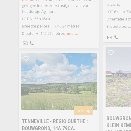
uitzicht.
gelegen in een zeer rustige straat van
het dorpje Agimont.
LOT 6 : 11a 72
LOT A : 55a 05ca
Oriëntatie ac
Breedte perceel : +- 40,24 mètres
Breedte percee
Diepte : +- 145,97 mètres
meer...
te koop
BOUWGROND
TENNEVILLE - REGIO OURTHE :
KLEIN KEM
BOUWGROND, 14A 79CA.