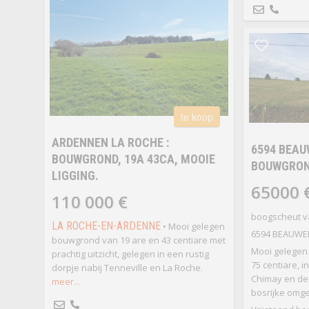
te koop
ARDENNEN LA ROCHE :
6594 BEAU
BOUWGROND, 19A 43CA, MOOIE
BOUWGROND
LIGGING.
65000 
110 000 €
boogscheut v
LA ROCHE-EN-ARDENNE
• Mooi gelegen
6594 BEAUWE
bouwgrond van 19 are en 43 centiare met
Mooi gelegen
prachtig uitzicht, gelegen in een rustig
75 centiare, i
dorpje nabij Tenneville en La Roche.
Chimay en de 
meer...
bosrijke omge