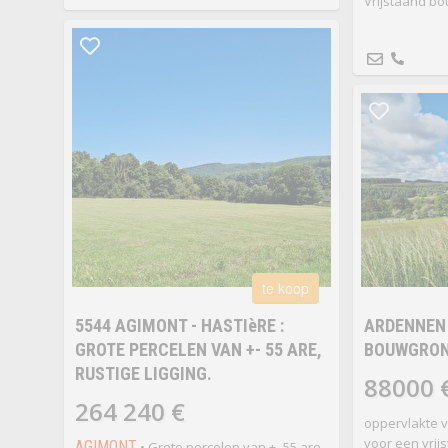
Vrijstaand bo
te koop
5544 AGIMONT - HASTIèRE :
ARDENNEN 
GROTE PERCELEN VAN +- 55 ARE,
BOUWGROND
RUSTIGE LIGGING.
88000 
264 240 €
oppervlakte v
voor een vrij
AGIMONT
• Grote percelen van +- 55 are,