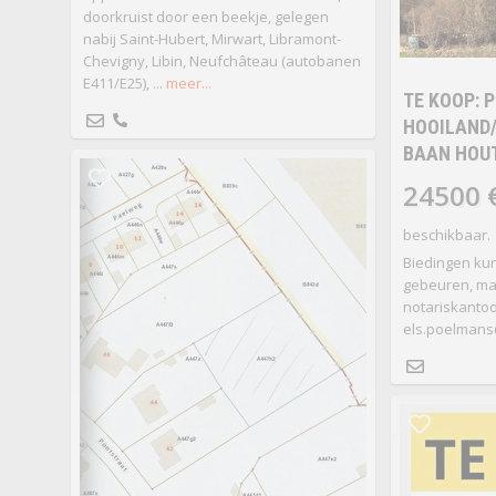
doorkruist door een beekje, gelegen
nabij Saint-Hubert, Mirwart, Libramont-
Chevigny, Libin, Neufchâteau (autobanen
E411/E25), ...
meer...
TE KOOP: 
HOOILAND
BAAN HOU
24500 
beschikbaar.
Biedingen kun
gebeuren, maa
notariskantoo
els.poelmans