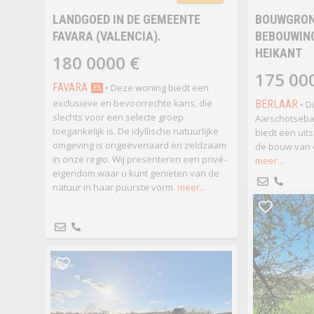
LANDGOED IN DE GEMEENTE
BOUWGRON
FAVARA (VALENCIA).
BEBOUWING
HEIKANT
180 0000 €
175 00
FAVARA
• Deze woning biedt een
ES
exclusieve en bevoorrechte kans, die
BERLAAR
• D
slechts voor een selecte groep
Aarschotsebaa
toegankelijk is. De idyllische natuurlijke
biedt een uit
omgeving is ongeëvenaard en zeldzaam
de bouw van 
in onze regio. Wij presenteren een privé-
meer...
eigendom waar u kunt genieten van de
natuur in haar puurste vorm.
meer...