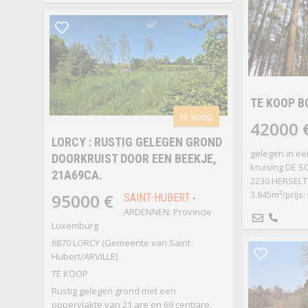
TE KOOP 
te koop
42000 
LORCY : RUSTIG GELEGEN GROND
gelegen in ee
DOORKRUIST DOOR EEN BEEKJE,
kruising DE 
21A69CA.
2230 HERSELT
3.845m²/prijs: 
95000 €
SAINT-HUBERT
•
ARDENNEN: Provincie
Luxemburg
6870 LORCY (Gemeente van Saint-
Hubert/ARVILLE)
TE KOOP
Rustig gelegen grond met een
oppervlakte van 21 are en 69 centiare,