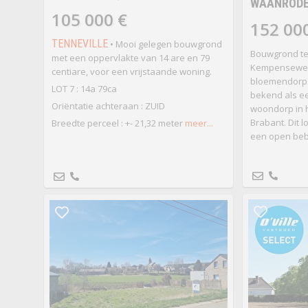
WAANROD
105 000 €
152 00
TENNEVILLE
• Mooi gelegen bouwgrond
Bouwgrond te 
met een oppervlakte van 14 are en 79
Kempenseweg 
centiare, voor een vrijstaande woning.
bloemendorp
LOT 7 : 14a 79ca
bekend als een
Oriëntatie achteraan : ZUID
woondorp in 
Brabant. Dit l
Breedte perceel : +- 21,32 meter
meer...
een open beb