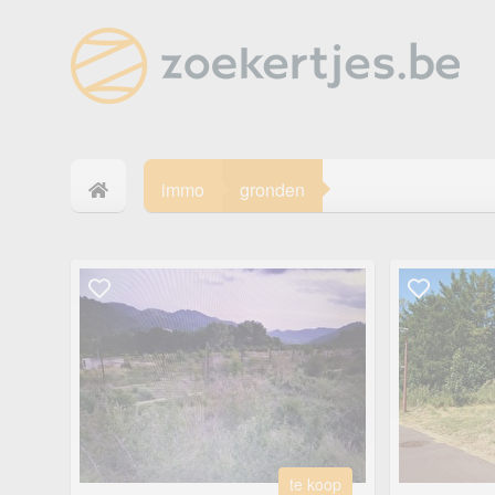
immo
gronden
te koop