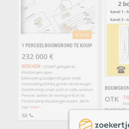
te koop
1 PERCEELBOUWGROND TE KOOP
232 000 €
BERCHEM
• 2556m².gelegen te
Kluisbergen,open
bebouwing,zuidgericht,geen inkijk
verkaveling,dichtbij goede uitvalswegen
BOUWGROND
Gent/Kortrijk,uniek zicht ,in volle centrum
Perceel :achter de woning nr42 in de
OTK
TI
Pontstraat te Kluisbergen.Kadnr. 447/h
koo
opp.
meer...
Bruelenhof).
m