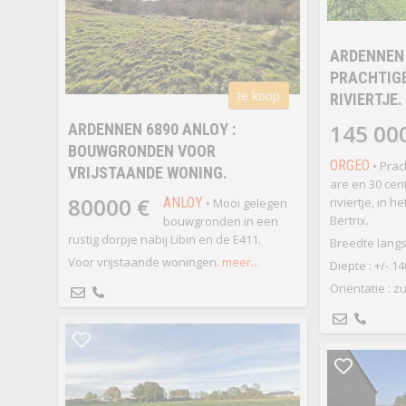
ARDENNEN 
PRACHTIGE
te koop
RIVIERTJE.
145 00
ARDENNEN 6890 ANLOY :
BOUWGRONDEN VOOR
ORGEO
• Prac
VRIJSTAANDE WONING.
are en 30 cen
80000 €
ANLOY
riviertje, in h
• Mooi gelegen
Bertrix.
bouwgronden in een
rustig dorpje nabij Libin en de E411.
Breedte langs 
Voor vrijstaande woningen.
meer...
Diepte : +/- 1
Oriëntatie : z