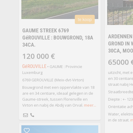
te koop
GAUME STREEK 6769
ARDENNEN 
GéROUVILLE : BOUWGROND, 18A
GROND IN 
34CA.
30CA, MOO
120 000 €
65000 
GéROUVILLE
• GAUME : Provincie
Luxemburg
uitzicht, met
en 30 centiare
6769 GEROUVILLE (Meix-dvt-Virton)
straat nabij 
Bouwgrond met een oppervlakte van 18
Straatbreedte 
are en 34 centiare, ideaal gelegen in de
Gaume-streek, tussen Florenville en
Diepte : +- 12
Virton en nabij de Abdij van Orval.
meer...
Oriëntatie ac
Water, elektri
in de straat.
m