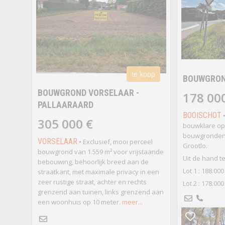
te koop
BOUWGRON
BOUWGROND VORSELAAR -
178 00
PALLAARAARD
BOOISCHOT
•
305 000 €
bouwklare o
bouwgronden 
VORSELAAR
• Exclusief, mooi perceel
Grootlo.
bouwgrond van 1.559 m² voor vrijstaande
Uit de hand t
bebouwing, behoorlijk breed aan de
Lot 1 : 188.000
straatkant, met maximale privacy in een
zeer rustige straat, achter en rechts
Lot 2 : 178.000
grenzend aan tuinen, links grenzend aan
een woonhuis op 10 meter.
meer...