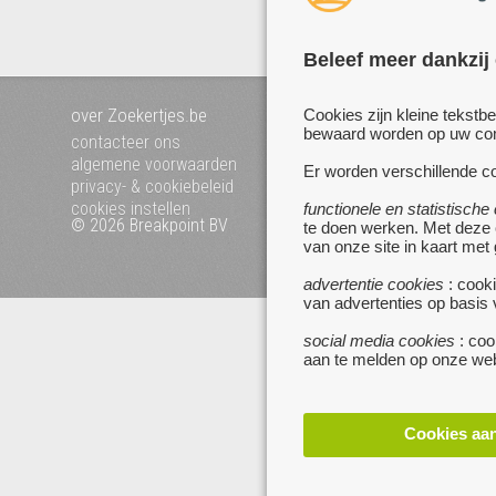
Beleef meer dankzij
over Zoekertjes.be
voeg uw zoekertje toe
Cookies zijn kleine tekstb
bewaard worden op uw comp
mijn zoekertjes
contacteer ons
algemene voorwaarden
Er worden verschillende co
privacy- & cookiebeleid
cookies instellen
functionele en statistische
© 2026 Breakpoint BV
Bezoek ook eens onze 
te doen werken. Met deze
van onze site in kaart met
websites :
www.startpagina.be
advertentie cookies
: cooki
www.koken.be
van advertenties op basis
social media cookies
: coo
aan te melden op onze web
Cookies aa