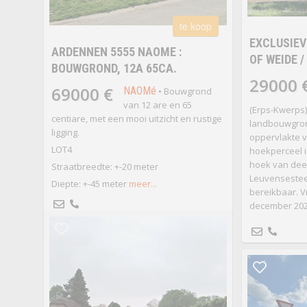
te koop
EXCLUSIE
ARDENNEN 5555 NAOME :
OF WEIDE 
BOUWGROND, 12A 65CA.
29000 
69000 €
NAOMé
• Bouwgrond
van 12 are en 65
(Erps-Kwerps)
centiare, met een mooi uitzicht en rustige
landbouwgron
ligging.
oppervlakte va
LOT4
hoekperceel i
hoek van dee
Straatbreedte: +-20 meter
Leuvensestee
Diepte: +-45 meter
meer...
bereikbaar. V
december 202