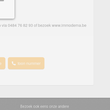
p via 0484 76 82 93 of bezoek www.immoderna.be
e
toon nummer
Bezoek ook eens onze andere