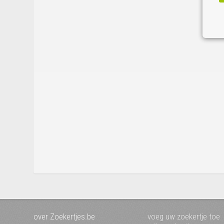
over Zoekertjes.be
voeg uw zoekertje toe