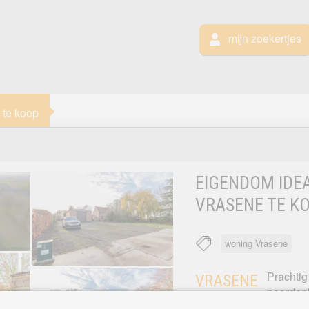
mijn zoekertjes
 te koop
EIGENDOM IDE
VRASENE TE K
woning Vrasene
Prachtig
VRASENE
paarden