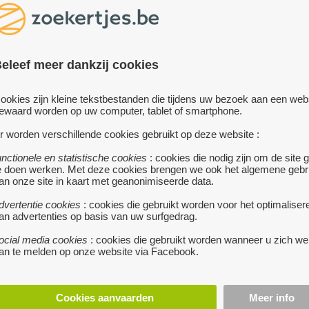
Op zoek naar ruimte, ru
stuk eigendom in Vrasen
geschikt voor paarden, b
eleef meer dankzij cookies
De woning is renovatiep
fantastische droomwoni
ookies zijn kleine tekstbestanden die tijdens uw bezoek aan een web
het terrein bevindt zic
ewaard worden op uw computer, tablet of smartphone.
paarden.
r worden verschillende cookies gebruikt op deze website :
Deze eigendom leent zi
unctionele en statistische cookies
: cookies die nodig zijn om de site 
e doen werken. Met deze cookies brengen we ook het algemene gebr
voor wie wil genieten
an onze site in kaart met geanonimiseerde data.
omgeving, of projecten
dieren overweegt.
dvertentie cookies
: cookies die gebruikt worden voor het optimaliser
an advertenties op basis van uw surfgedrag.
Troeven:
ocial media cookies
: cookies die gebruikt worden wanneer u zich we
an te melden op onze website via Facebook.
Totale oppervlakte: 8.
dierenliefhebbersAanwe
Cookies aanvaarden
Meer info
mogelijkheden na reno