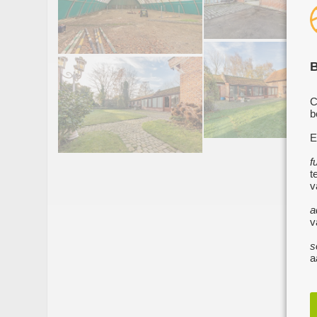
B
C
b
E
f
t
v
a
v
s
a