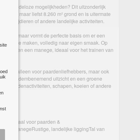
st en eindeloze mogelijkheden? Dit uitzonderlijk
e biedt maar liefst 8.260 m² grond en is uitermate
oerderijdieren of andere landelijke activiteiten.
lichtig, maar vormt de perfecte basis om er een
ng van te maken, volledig naar eigen smaak. Op
site
h bovendien een manege, ideaal voor het trainen van
ch niet alleen voor paardenliefhebbers, maar ook
goed
uik
 van een adembenemend uitzicht en een groene
 met hondenactiviteiten, schapen, koeien of andere
en
nst
260 m²Ideaal voor paarden &
zige manegeRustige, landelijke liggingTal van
vatie