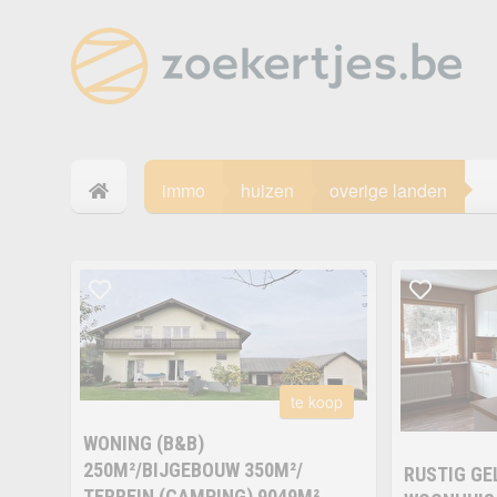
immo
huizen
overige landen
te koop
WONING (B&B)
250M²/BIJGEBOUW 350M²/
RUSTIG GE
TERREIN (CAMPING) 9049M²