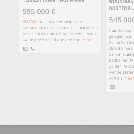
WOONHUIS 
OOSTENRIJ
595 000 €
545 00
KUZMA
• MEERGEZINSWONING (2
APPARTEMENTEN) 215M² / BIJGEBOUW 350
Huis te koop in
M² / TERREIN 9.049 M² (MET BOUWGROND
gelegen. Zonn
243M²) € 595.000 of doe een bod!
meer...
Ruime tuin me
slaapkamers.
balkon. Ruim
Badkamer. Afz
Zolder. Pelle
wandelafstan
winkels.
meer.