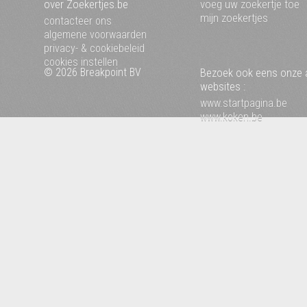
over Zoekertjes.be
voeg uw zoekertje toe
mijn zoekertjes
contacteer ons
algemene voorwaarden
privacy- & cookiebeleid
cookies instellen
© 2026 Breakpoint BV
Bezoek ook eens onze 
websites :
www.startpagina.be
www.koken.be