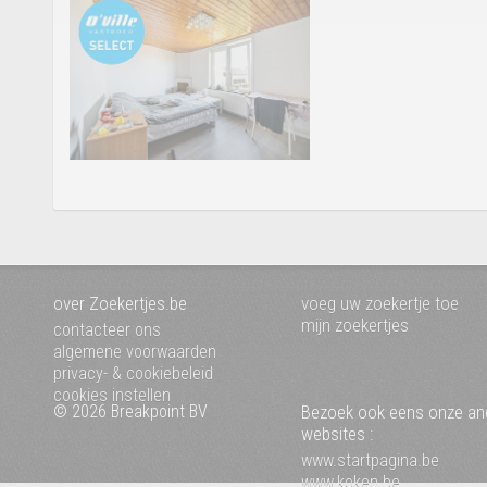
over Zoekertjes.be
voeg uw zoekertje toe
mijn zoekertjes
contacteer ons
algemene voorwaarden
privacy- & cookiebeleid
cookies instellen
© 2026 Breakpoint BV
Bezoek ook eens onze an
websites :
www.startpagina.be
www.koken.be