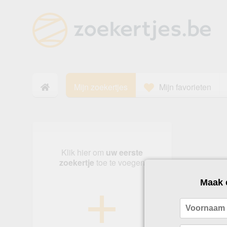
Mijn zoekertjes
Mijn favorieten
Klik hier om
uw eerste
+
zoekertje
toe te voegen
Maak 