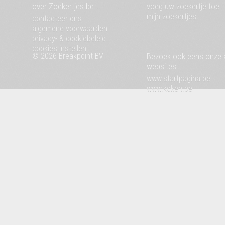
over Zoekertjes.be
voeg uw zoekertje toe
mijn zoekertjes
contacteer ons
algemene voorwaarden
privacy- & cookiebeleid
cookies instellen
© 2026 Breakpoint BV
Bezoek ook eens onze 
websites :
www.startpagina.be
www.koken.be