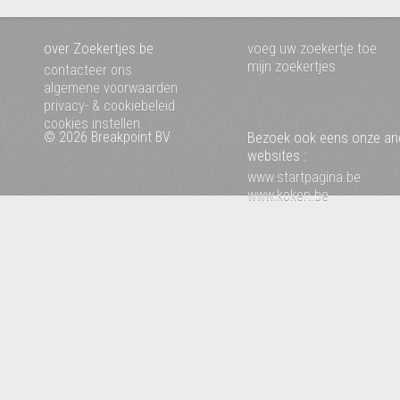
over Zoekertjes.be
voeg uw zoekertje toe
mijn zoekertjes
contacteer ons
algemene voorwaarden
privacy- & cookiebeleid
cookies instellen
© 2026 Breakpoint BV
Bezoek ook eens onze an
websites :
www.startpagina.be
www.koken.be