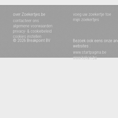
over Zoekertjes.be
voeg uw zoekertje toe
mijn zoekertjes
contacteer ons
algemene voorwaarden
privacy- & cookiebeleid
cookies instellen
© 2026 Breakpoint BV
Bezoek ook eens onze an
websites :
www.startpagina.be
www.koken.be