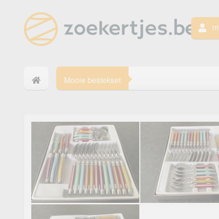
mi
Mooie bestekset