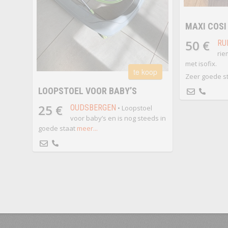
MAXI COSI
50 €
RU
rie
met isofix.
te koop
Zeer goede s
LOOPSTOEL VOOR BABY’S
25 €
OUDSBERGEN
• Loopstoel
voor baby’s en is nog steeds in
goede staat
meer...