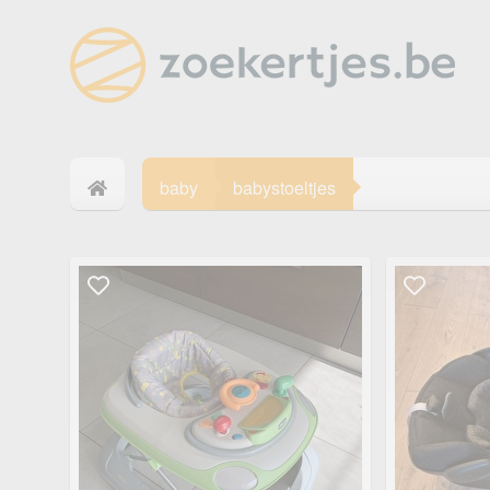
baby
babystoeltjes