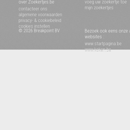
over Zoekertjes.be
voeg uw zoekertje toe
mijn zoekertjes
contacteer ons
algemene voorwaarden
privacy- & cookiebeleid
cookies instellen
© 2026 Breakpoint BV
Bezoek ook eens onze 
websites :
www.startpagina.be
www.koken.be