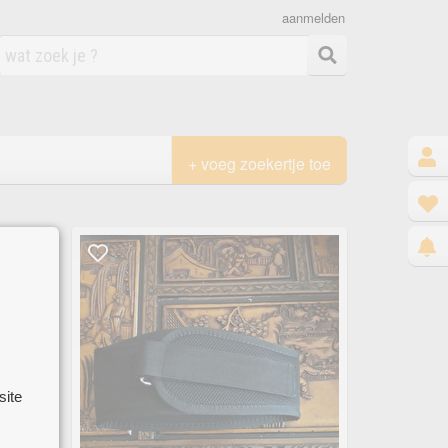
aanmelden
+ voeg zoekertje toe
site
 koop