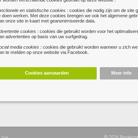
DUVEL PET
STUK STOF - BLOEMENMOT
unctionele en statistische cookies
: cookies die nodig zijn om de site 
10 €
e doen werken. Met deze cookies brengen we ook het algemene gebr
GENT
ZULTE
• Stevige Rode Pet van het
• Stuk stof
an onze site in kaart met geanonimiseerde data.
merk Duvel;
bloemenmotief ideaal 
voor herovertrek zetel of stoel : 
dvertentie cookies
: cookies die gebruikt worden voor het optimaliser
- Lengte : 129 - Breedte...
meer...
an advertenties op basis van uw surfgedrag.
aanpasbaar achteraan.
kost:naar een postkantoor of
ocial media cookies
: cookies die gebruikt worden wanneer u zich we
 =...
meer...
an te melden op onze website via Facebook.
Cookies aanvaarden
Meer info
 toe
© 2026 Breakpoi