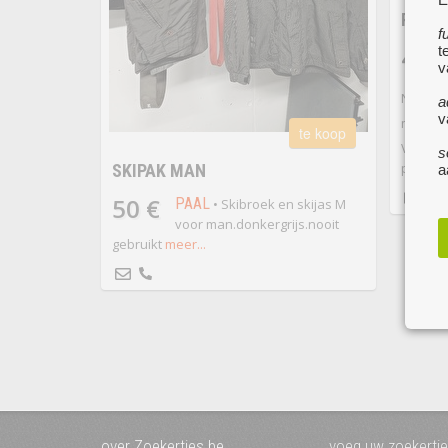
RODE 
f
4 €
t
v
Nieuw!;
a
v
maat: 
te koop
Verzend
s
postpunt
SKIPAK MAN
a
50 €
PAAL
• Skibroek en skijas M
voor man.donkergrijs.nooit
gebruikt
meer...
over Zoekertjes.be
voeg uw zoekertje