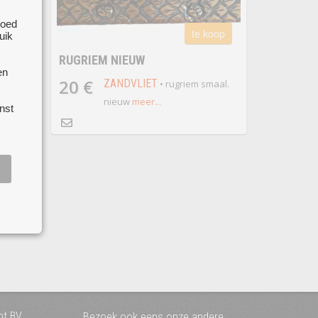
IEF
goed
te koop
uik
voor
RUGRIEM NIEUW
afmeting
en
20 €
ZANDVLIET
• rugriem smaal.
nieuw
meer...
nst
nt BV
Bezoek ook eens onze andere