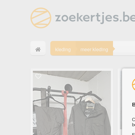
kleding
meer kleding
B
C
b
E