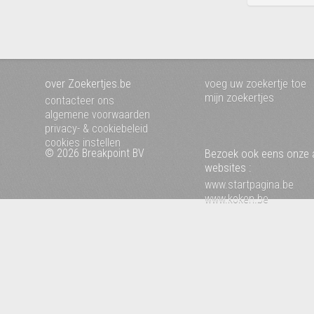
over Zoekertjes.be
voeg uw zoekertje toe
mijn zoekertjes
contacteer ons
algemene voorwaarden
privacy- & cookiebeleid
cookies instellen
© 2026 Breakpoint BV
Bezoek ook eens onze 
websites :
www.startpagina.be
www.koken.be