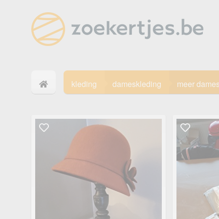
kleding
dameskleding
meer dames