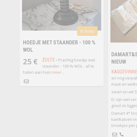
te koop
HOEDJE MET STAANDER - 100 %
WOL
DAMART&S
25 €
ZULTE
• Prachtig hoedje met
NIEUW
staander - 100 % WOL - af te
KAGGEVINN
halen aan huis
meer...
en nog verpak
maat en welke
zwart en wit S
Er zijn wel ve
goed ze ligge
Damart 4* bro
kamkatoen maa
broekjes per p