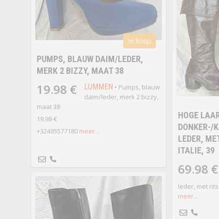
te koop
PUMPS, BLAUW DAIM/LEDER,
MERK 2 BIZZY, MAAT 38
19.98 €
LUMMEN
• Pumps, blauw
daim/leder, merk 2 bizzy,
maat 38
HOGE LAAR
19,98-€
DONKER-/
+32495577180
meer...
LEDER, ME
ITALIE, 39
69.98 €
leder, met ritss
meer...