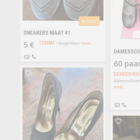
te koop
SNEAKERS MAAT 41
5 €
TERNAT
• Beige kleur
meer...
DAMESSCH
60 paa
DENDERHOU
damesschoen
meer...