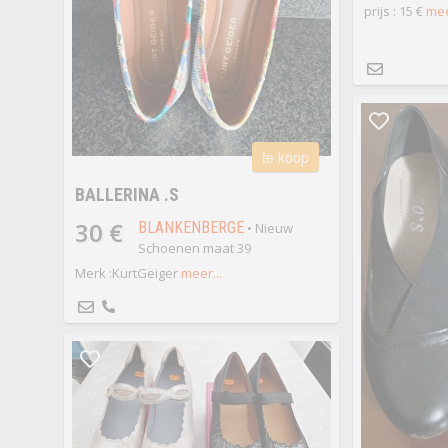
prijs : 15 €
mee
te koop
BALLERINA .S
30 €
BLANKENBERGE
• Nieuw
Schoenen maat 39
Merk :KurtGeiger
meer...