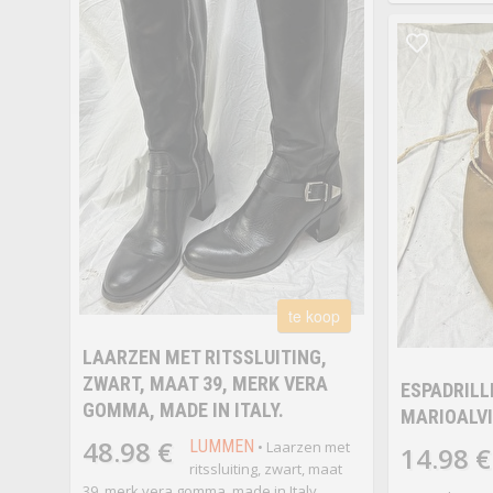
te koop
LAARZEN MET RITSSLUITING,
ZWART, MAAT 39, MERK VERA
ESPADRILL
GOMMA, MADE IN ITALY.
MARIOALVI
48.98 €
LUMMEN
• Laarzen met
14.98 €
ritssluiting, zwart, maat
39, merk vera gomma, made in Italy.