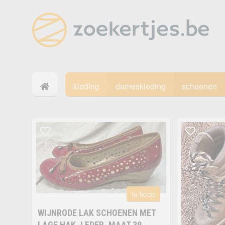
kleding
dameskleding
schoenen
te koop
WIJNRODE LAK SCHOENEN MET
LAGE HAK, LEDER, MAAT 39,