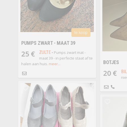
te koop
PUMPS ZWART - MAAT 39
25 €
ZULTE
• Pumps zwart mat -
maat 39 - in perfecte staat af te
BOTJES
halen aan huis.
meer...
20 €
BI
ni