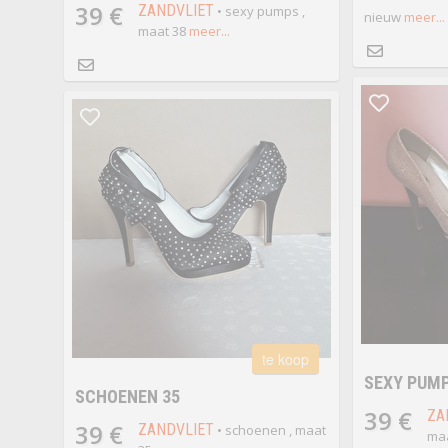
39 €
ZANDVLIET
• sexy pumps ,
nieuw
meer...
maat 38
meer...
te koop
SEXY PUM
SCHOENEN 35
39 €
ZA
39 €
ZANDVLIET
• schoenen , maat
maa