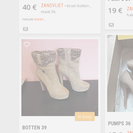
40 €
ZANDVLIET
• bruin botten ,
19 €
ZA
maat 36.
hak
nieuw
meer...
te koop
PUMPS 36
BOTTEN 39