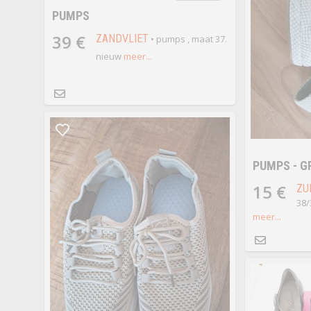
PUMPS
39 €
ZANDVLIET
• pumps , maat 37.
nieuw
meer...
PUMPS - G
15 €
ZU
38/
meer...