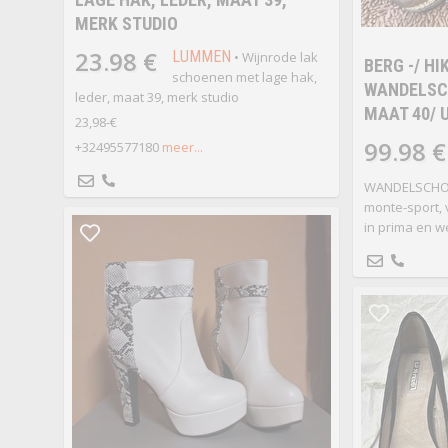
MERK STUDIO
23.98 €
LUMMEN
• Wijnrode lak
BERG -/ HIK
schoenen met lage hak,
WANDELSCH
leder, maat 39, merk studio
MAAT 40/ U
23,98-€
99.98 €
+32495577180
meer...
WANDELSCHOEN
monte-sport, v
in prima en we