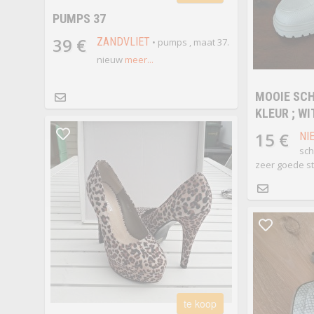
PUMPS 37
39 €
ZANDVLIET
• pumps , maat 37.
nieuw
meer...
MOOIE SC
KLEUR ; WI
15 €
NI
sch
zeer goede st
te koop