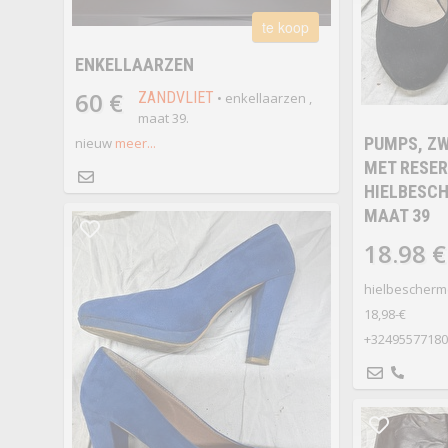
te koop
ENKELLAARZEN
60 €
ZANDVLIET
• enkellaarzen ,
maat 39.
PUMPS, ZW
nieuw
meer...
MET RESER
HIELBESCH
MAAT 39
18.98 €
hielbescherme
18,98-€
+32495577180