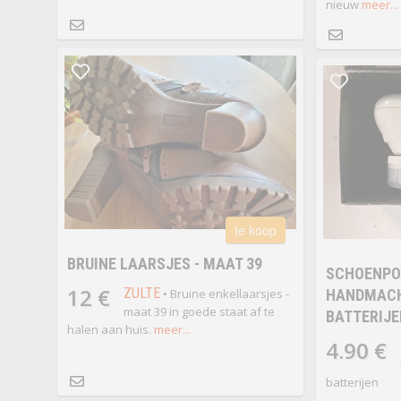
nieuw
meer...
te koop
BRUINE LAARSJES - MAAT 39
SCHOENPO
12 €
ZULTE
• Bruine enkellaarsjes -
HANDMACH
maat 39 in goede staat af te
BATTERIJE
halen aan huis.
meer...
4.90 €
batterijen