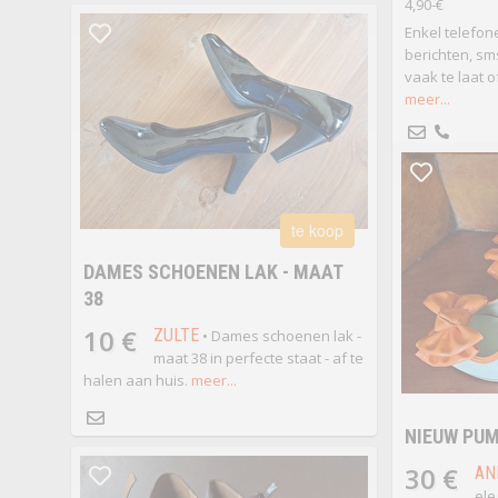
4,90-€
Enkel telefon
berichten, s
vaak te laat 
meer...
te koop
DAMES SCHOENEN LAK - MAAT
38
10 €
ZULTE
• Dames schoenen lak -
maat 38 in perfecte staat - af te
halen aan huis.
meer...
NIEUW PU
30 €
AN
ele