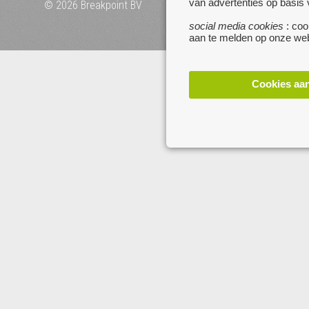
van advertenties op basis
© 2026 Breakpoint BV
Bezoek ook eens onze 
websites :
social media cookies
: coo
www.startpagina.be
aan te melden op onze web
www.koken.be
Cookies aa