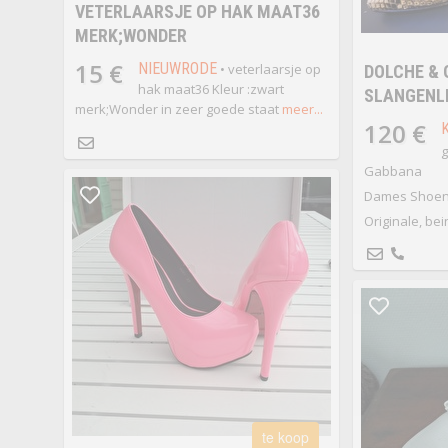
VETERLAARSJE OP HAK MAAT36
MERK;WONDER
15 €
NIEUWRODE
• veterlaarsje op
DOLCHE &
hak maat36 Kleur :zwart
SLANGENL
merk;Wonder in zeer goede staat
meer...
120 €
g
Gabbana
Dames Shoen 
Originale, be
te koop