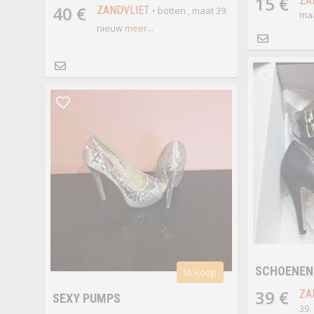
15 €
ZA
40 €
ZANDVLIET
• botten , maat 39.
maa
nieuw
meer...
SCHOENEN
te koop
39 €
ZA
SEXY PUMPS
39.