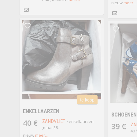
nieuw
meer...
te koop
ENKELLAARZEN
SCHOENEN
40 €
ZANDVLIET
• enkellaarzen
39 €
ZA
,maat 38.
40 
nieuw
meer...