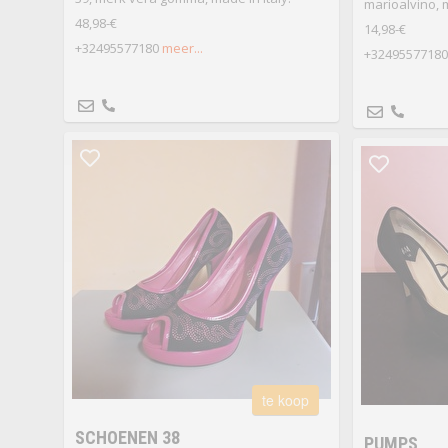
marioalvino, 
48,98-€
14,98-€
+32495577180
meer...
+32495577180
te koop
SCHOENEN 38
PUMPS