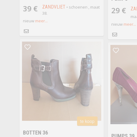
39 €
ZANDVLIET
• schoenen , maat
29 €
ZA
38.
maa
nieuw
meer...
nieuw
meer...
te koop
BOTTEN 36
PUMPS 39