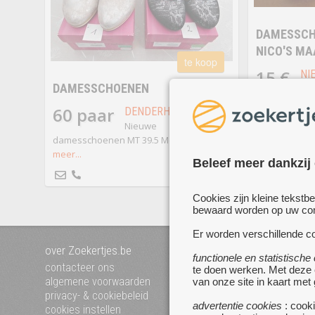
DAMESSCH
NICO'S MA
te koop
15 €
NI
DAMESSCHOENEN
Da
Nico's maat 3
60 paar
DENDERHOUTEM
•
Nieuwe
damesschoenen MT 39.5 Merk Vabeene
meer...
Beleef meer dankzij
Cookies zijn kleine tekstb
bewaard worden op uw comp
Er worden verschillende co
over Zoekertjes.be
voeg uw zoekertje toe
functionele en statistische
mijn zoekertjes
contacteer ons
te doen werken. Met deze
algemene voorwaarden
van onze site in kaart met
privacy- & cookiebeleid
advertentie cookies
: cooki
cookies instellen