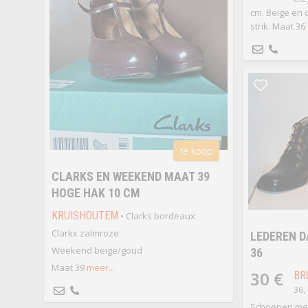
cm. Beige en 
strik. Maat 36
te koop
CLARKS EN WEEKEND MAAT 39
HOGE HAK 10 CM
KRUISHOUTEM
• Clarks bordeaux
Clarkx zalmroze
LEDEREN 
Weekend beige/goud
36
Maat 39
meer...
30 €
BR
36,
Schoenen met