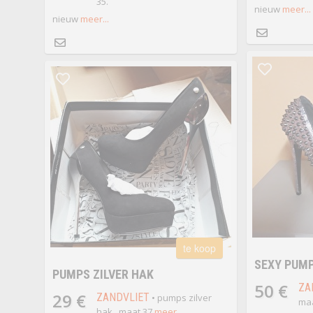
35.
nieuw
meer...
nieuw
meer...
te koop
SEXY PUM
PUMPS ZILVER HAK
50 €
ZA
29 €
ZANDVLIET
• pumps zilver
maa
hak , maat 37
meer...