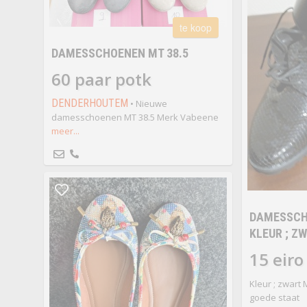
te koop
DAMESSCHOENEN MT 38.5
60 paar potk
DENDERHOUTEM
• Nieuwe
damesschoenen MT 38.5 Merk Vabeene
meer...
DAMESSCH
KLEUR ; ZW
15 eiro
Kleur ; zwart 
goede staat