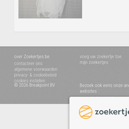
over Zoekertjes.be
voeg uw zoekertje toe
mijn zoekertjes
contacteer ons
algemene voorwaarden
privacy- & cookiebeleid
cookies instellen
© 2026 Breakpoint BV
Bezoek ook eens onze an
websites :
www.startpagina.be
www.koken.be