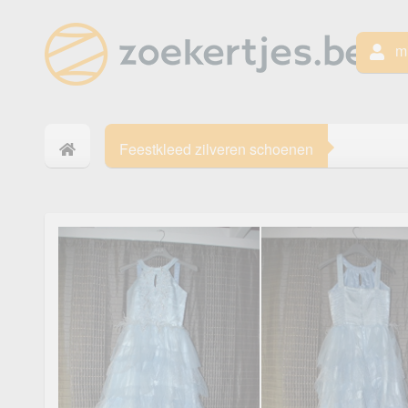
mi
Feestkleed zilveren schoenen