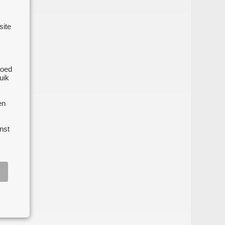
site
e
goed
uik
en
nst