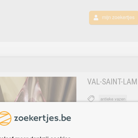
mijn zoekertjes
VAL-SAINT-LAM
antieke vazen
Prachtig korf
ZULTE
aan huis.
prijs : 65 €