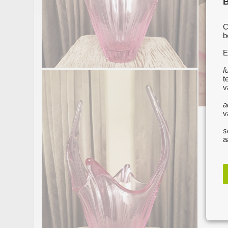
B
C
b
E
f
t
v
a
v
s
a