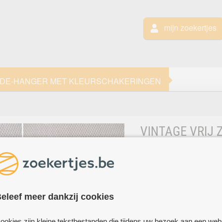
mijn zoekertjes
JADE-HANGER MET KLEURSCHAKERINGEN
VINTAGE VRIJ 
HANGER MET K
Mooie Chine
PULLE
prachtige
kleurschakeringen,wat h
eleef meer dankzij cookies
samenspel
van kleuren maakt hem 
ookies zijn kleine tekstbestanden die tijdens uw bezoek aan een web