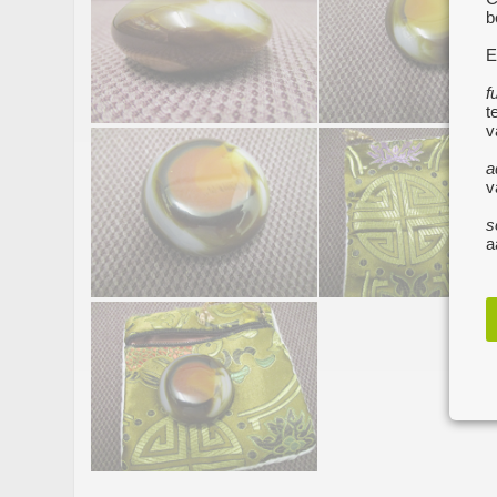
b
E
f
t
v
a
v
s
a