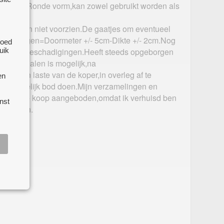
 juwelen.Ronde vorm,kan zowel gebruikt worden als
aakje zijn niet voorzien.De gaatjes om eventueel
.Afmetingen=Doormeter +/- 5cm-Dikte +/- 2cm.Nog
goed
uik
aat.Geen beschadigingen.Heeft steeds opgeborgen
akje.Afhalen is mogelijk,na
ten ten laste van de koper,in overleg af te
en
en redelijk bod doen.Mijn verzamelingen en
elmatig te koop aangeboden,omdat ik verhuisd ben
nst
an wonen.
e