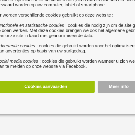
bezitters van speciale
ewaard worden op uw computer, tablet of smartphone.
decoratie of
r worden verschillende cookies gebruikt op deze website :
als hanger.Ketting en h
haakje te plaatsen wel
unctionele en statistische cookies
: cookies die nodig zijn om de site 
e doen werken. Met deze cookies brengen we ook het algemene gebr
in bijzonder mooie st
an onze site in kaart met geanonimiseerde data.
gezeten in bijpassend z
afspraak.Verzendingskos
dvertentie cookies
: cookies die gebruikt worden voor het optimaliser
an advertenties op basis van uw surfgedrag.
spreken.U mag steeds e
inboedel,worden stels
ocial media cookies
: cookies die gebruikt worden wanneer u zich we
en veel kleiner ben ga
an te melden op onze website via Facebook.
prijs : 95 €
Cookies aanvaarden
Meer info
stuur een berichtj