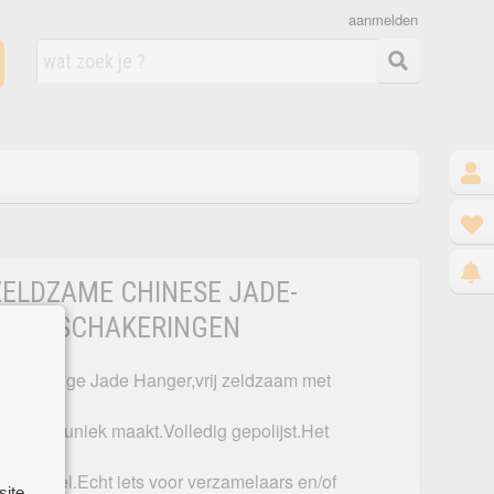
aanmelden
ZELDZAME CHINESE JADE-
LEURSCHAKERINGEN
se Vintage Jade Hanger,vrij zeldzaam met
em vrij uniek maakt.Volledig gepolijst.Het
origineel.Echt iets voor verzamelaars en/of
site