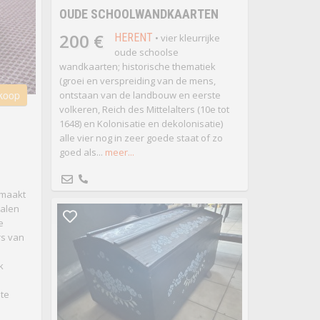
OUDE SCHOOLWANDKAARTEN
200 €
HERENT
• vier kleurrijke
oude schoolse
wandkaarten; historische thematiek
(groei en verspreiding van de mens,
 koop
ontstaan van de landbouw en eerste
volkeren, Reich des Mittelalters (10e tot
1648) en Kolonisatie en dekolonisatie)
alle vier nog in zeer goede staat of zo
goed als...
meer...
emaakt
talen
e
rs van
k
 te