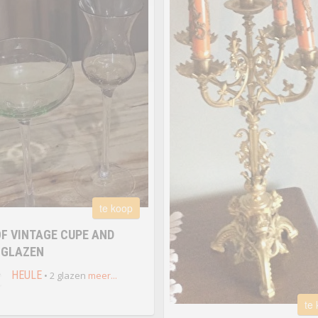
te koop
OF VINTAGE CUPE AND
 GLAZEN
€
HEULE
• 2 glazen
meer...
te