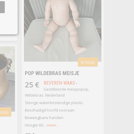
rculatie
te koop
POP WILDEBRAS MEISJE
25 €
BEVEREN-WAAS
•
Gestilleerde meisjespop,
Wildebras. Nederland
Stevige waterbestendige plastic.
Beschadigd hoofd vooraan
 koop
Beweegbare handen
Hoogte 60...
meer...