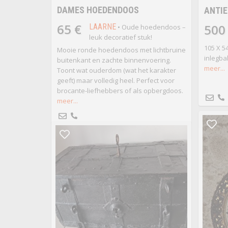
DAMES HOEDENDOOS
ANTI
65 €
500
LAARNE
• Oude hoedendoos –
leuk decoratief stuk!
105 X 5
Mooie ronde hoedendoos met lichtbruine
inlegba
buitenkant en zachte binnenvoering.
meer...
Toont wat ouderdom (wat het karakter
geeft) maar volledig heel. Perfect voor
brocante-liefhebbers of als opbergdoos.
meer...