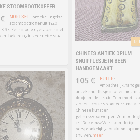
EKE STOOMBOOTKOFFER
 €
MORTSEL
• antieke Engelse
stoombootkoffer uit 1920.
4 X 37. Zeer mooie eyecatcher met
k en bekleding in zeer nette staat.
te
CHINEES ANTIEK OPIUM
SNUIFFLESJE IN BEEN
HANDGEMAAKT
105 €
PULLE
•
Ambachtelijk,handg
antiek snuifflesje in been met me
dopje en decoratie.Zeer moeilijk t
vinden.Echt iets voor verzamelaa
Chinese kunst en
gebruiksvoorwerpen.Vermoedelij
+/-19de eeuw.Werd toendertijd
oorspronkelijk gebruikt om opium
snuiven.
meer...