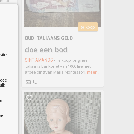
ntstof
te koop
OUD ITALIAANS GELD
doe een bod
site
SINT-AMANDS
• Te koop: origineel
Italiaans bankbiljet van 1000 lire met
afbeelding van Maria Montessori.
meer...
goed
uik
en
 koop
nst
G MET
EN