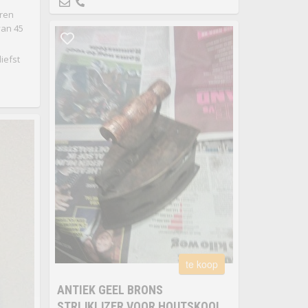
ren
van 45
iefst
te koop
ANTIEK GEEL BRONS
STRIJKIJZER VOOR HOUTSKOOL