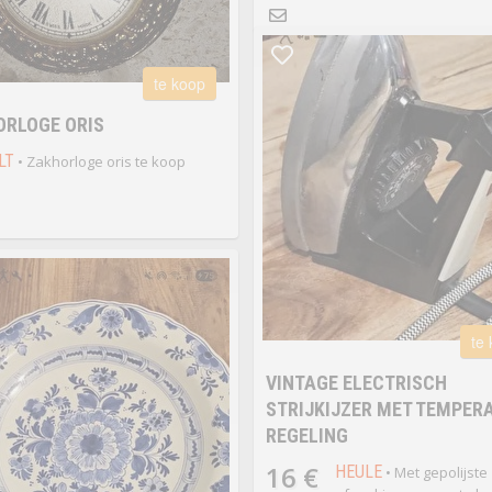
te koop
ORLOGE ORIS
LT
• Zakhorloge oris te koop
te
VINTAGE ELECTRISCH
STRIJKIJZER MET TEMPER
REGELING
16 €
HEULE
• Met gepolijste