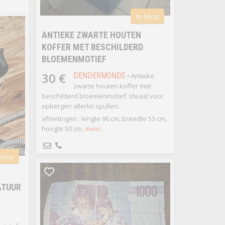
te koop
ANTIEKE ZWARTE HOUTEN
KOFFER MET BESCHILDERD
BLOEMENMOTIEF
30 €
DENDERMONDE
• Antieke
zwarte houten koffer met
beschilderd bloemenmotief. Ideaal voor
opbergen allerlei spullen.
afmetingen : lengte 96 cm, breedte 53 cm,
hoogte 50 cm.
meer...
 koop
ATUUR