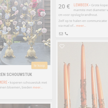
20 €
LEMBEEK
• Grote kope
marmite met diameter 
cm voor opslag brandhout.
Zelf op te halen en communicatie l
via mail of...
meer...
te koop
REN SCHOUWSTUK
MERE
• koperen schouwstuk met
inen bloemen, bieden
meer...