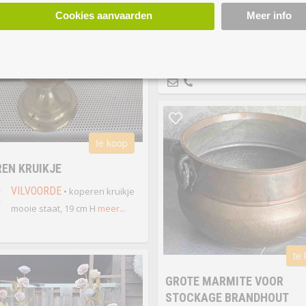
Cookies aanvaarden
Meer info
18 €
HEULE
• Chinese
gezondheidsballen om
behendigheid en coordinatie en ci
te verbeteren.
meer...
te koop
EN KRUIKJE
€
VILVOORDE
• koperen kruikje
mooie staat, 19 cm H
meer...
te
GROTE MARMITE VOOR
STOCKAGE BRANDHOUT