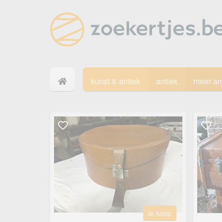
kunst & antiek
antiek
meer an
te koop