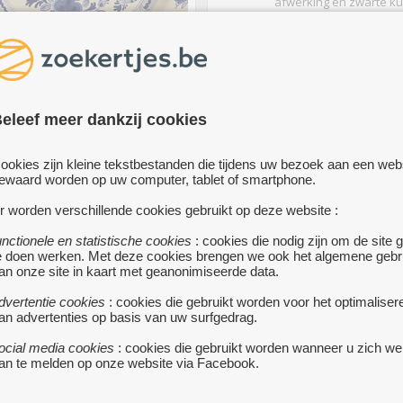
afwerking en zwarte ku
hadgreep.
meer...
te koop
GE DELFT BLAUW
MMOTIEF KERAMIEKEN
eleef meer dankzij cookies
BORD
€
HEULE
• Delfts aardwerk met
ookies zijn kleine tekstbestanden die tijdens uw bezoek aan een web
blauw witte tin-geglazuurde
ewaard worden op uw computer, tablet of smartphone.
rk.
r worden verschillende cookies gebruikt op deze website :
schilderde bloemmotieven
unctionele en statistische cookies
: cookies die nodig zijn om de site 
e doen werken. Met deze cookies brengen we ook het algemene gebr
an onze site in kaart met geanonimiseerde data.
dvertentie cookies
: cookies die gebruikt worden voor het optimaliser
an advertenties op basis van uw surfgedrag.
te
ocial media cookies
: cookies die gebruikt worden wanneer u zich we
VINTAGE CHINESE BOADIN
an te melden op onze website via Facebook.
YING YANG SYMBOOL IN E
DOOS.