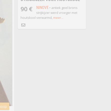
90 €
NINOVE
• antiek geel brons
strijkijzer werd vroeger met
houtskool verwarmd,
meer...
 koop