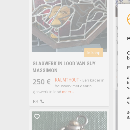
VINTA
BLOE
B
WAND
60 
te koop
C
b
GLASWERK IN LOOD VAN GUY
aardwe
E
MASSIMON
Handge
meer...
f
250 €
KALMTHOUT
• Een kader in
t
houtwerk met daarin
v
glaswerk in lood
meer...
a
v
s
a