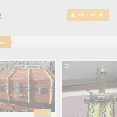
mijn zoekertjes
tiek
te koop