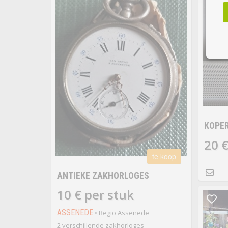
KOPER
20 
te koop
ANTIEKE ZAKHORLOGES
10 € per stuk
ASSENEDE
• Regio Assenede
2 verschillende zakhorloges