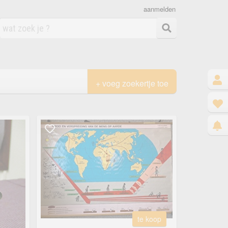
aanmelden
+ voeg zoekertje toe
te koop