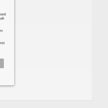
goed
uik
en
nst