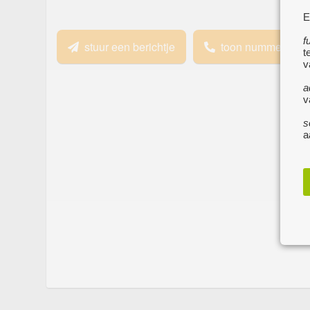
E
f
stuur een berichtje
toon nummer
t
v
a
v
s
a