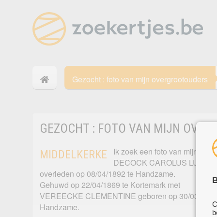
Gezocht : foto van mijn overgrootouders
GEZOCHT : FOTO VAN MIJN OVE
Ik zoek een foto van mijn over
MIDDELKERKE
DECOCK CAROLUS LUDOVICUS
overleden op 08/04/1892 te Handzame.
B
Gehuwd op 22/04/1869 te Kortemark met
VEREECKE CLEMENTINE geboren op 30/03/1841 te 
C
Handzame.
b