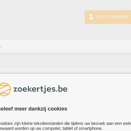
mijn zoekertjes
RGROOTOUDERS
grootouders.
 geboren op 05/05/1837 te Handzame en
eleef meer dankzij cookies
Kortemark en overleden op 17/02/1908 te
ookies zijn kleine tekstbestanden die tijdens uw bezoek aan een web
ewaard worden op uw computer, tablet of smartphone.