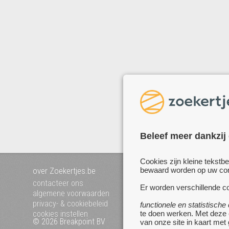
Beleef meer dankzij
Cookies zijn kleine tekstb
bewaard worden op uw comp
over Zoekertjes.be
voeg uw zoekertje toe
mijn zoekertjes
contacteer ons
Er worden verschillende co
algemene voorwaarden
privacy- & cookiebeleid
functionele en statistische
te doen werken. Met deze
cookies instellen
© 2026 Breakpoint BV
Bezoek ook eens onze 
van onze site in kaart met