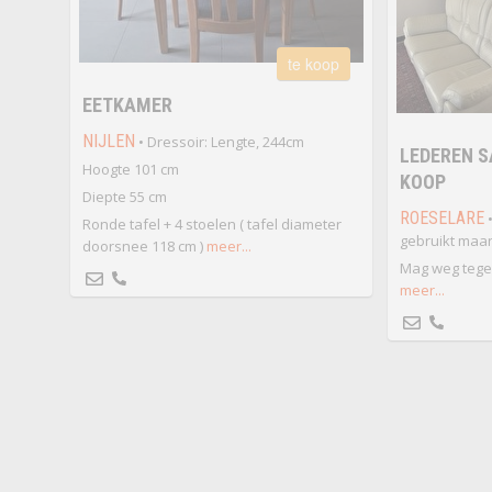
te koop
EETKAMER
NIJLEN
• Dressoir: Lengte, 244cm
LEDEREN S
Hoogte 101 cm
KOOP
Diepte 55 cm
ROESELARE
•
Ronde tafel + 4 stoelen ( tafel diameter
gebruikt maar 
doorsnee 118 cm )
meer...
Mag weg tegen
meer...