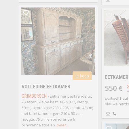
te koop
EETKAMER
550 €
VOLLEDIGE EETKAMER
T
GRIMBERGEN
• Eetkamer bestaande uit
Exotisch hout 
2 kasten (kleine kast: 142 x 122, diepte
blauwe hardst
50cm)- grote kast: 233 x 206, diepte 48 cm)
met tafel (afmetingen: 210 x 90 cm,
hoogte: 76 cm) en bijhorende 6
bijhorende stoelen.
meer...