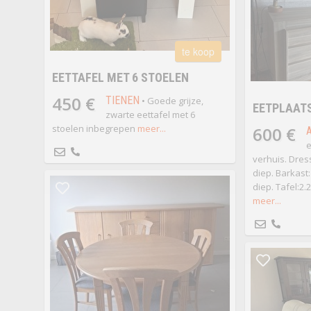
te koop
EETTAFEL MET 6 STOELEN
450 €
TIENEN
• Goede grijze,
EETPLAAT
zwarte eettafel met 6
stoelen inbegrepen
meer...
600 €
e
verhuis. Dress
diep. Barkast:
diep. Tafel:2.
meer...