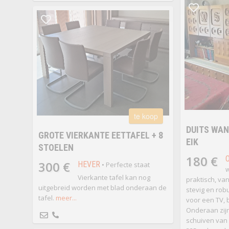
te koop
DUITS WAN
GROTE VIERKANTE EETTAFEL + 8
EIK
STOELEN
180 €
300 €
HEVER
• Perfecte staat
w
Vierkante tafel kan nog
praktisch, va
uitgebreid worden met blad onderaan de
stevig en robu
tafel.
meer...
voor een TV, 
Onderaan zijn
schuiven van 