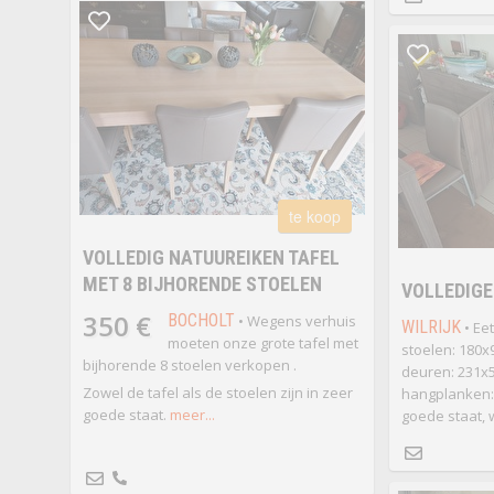
te koop
VOLLEDIG NATUUREIKEN TAFEL
MET 8 BIJHORENDE STOELEN
VOLLEDIGE
350 €
BOCHOLT
• Wegens verhuis
WILRIJK
• Eet
moeten onze grote tafel met
stoelen: 180x
bijhorende 8 stoelen verkopen .
deuren: 231x5
Zowel de tafel als de stoelen zijn in zeer
hangplanken: 
goede staat.
meer...
goede staat, 