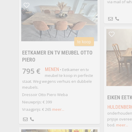
via mail of w
te koop
EETKAMER EN TV MEUBEL OTTO
PIERO
795 €
MENEN
• Eetkamer en tv
meubel te koop in perfecte
staat. Weg wegens verhuis en dubbele
meubels.
Dressoir Otto Piero Weba
EIKEN EET
Nieuwprijs: € 399
HULDENBER
Vraagprijs: € 265
meer...
onderhouden.
prijsje overe
bod.
meer...