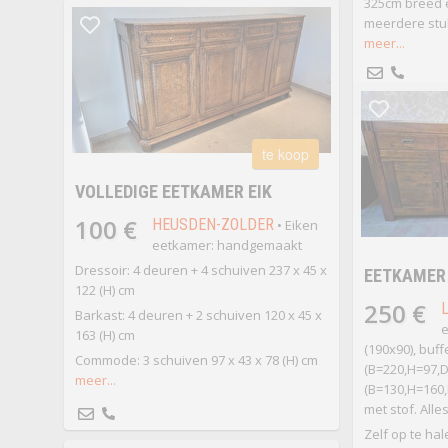
325cm breed 
meerdere stuk
meer...
te koop
VOLLEDIGE EETKAMER EIK
100 €
HEUSDEN-ZOLDER
• Eiken
eetkamer: handgemaakt
Dressoir: 4 deuren + 4 schuiven 237 x 45 x
EETKAMER 
122 (H) cm
250 €
Barkast: 4 deuren + 2 schuiven 120 x 45 x
e
163 (H) cm
(190x90), buf
Commode: 3 schuiven 97 x 43 x 78 (H) cm
(B=220,H=97,D=
meer...
(B=130,H=160,
met stof. Alles
Zelf op te ha