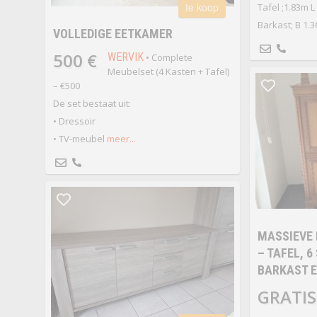
te koop
Tafel ;1.83m L
Barkast; B 1.3
VOLLEDIGE EETKAMER
500 €
WERVIK
• Complete
Meubelset (4 Kasten + Tafel)
– €500
De set bestaat uit:
• Dressoir
• TV-meubel
meer...
MASSIEVE
– TAFEL, 6
BARKAST E
GRATIS