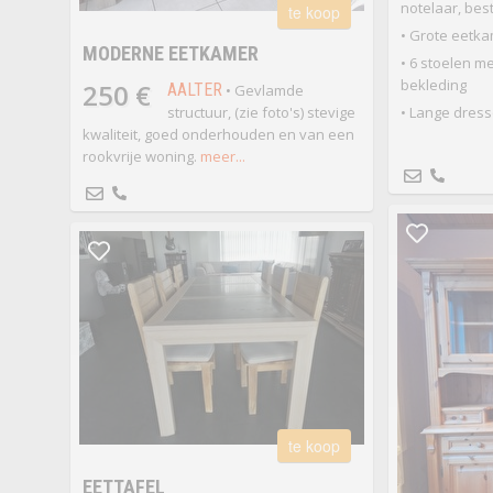
notelaar, bes
te koop
• Grote eetka
MODERNE EETKAMER
• 6 stoelen m
bekleding
250 €
AALTER
• Gevlamde
structuur, (zie foto's) stevige
• Lange dress
kwaliteit, goed onderhouden en van een
rookvrije woning.
meer...
te koop
EETTAFEL