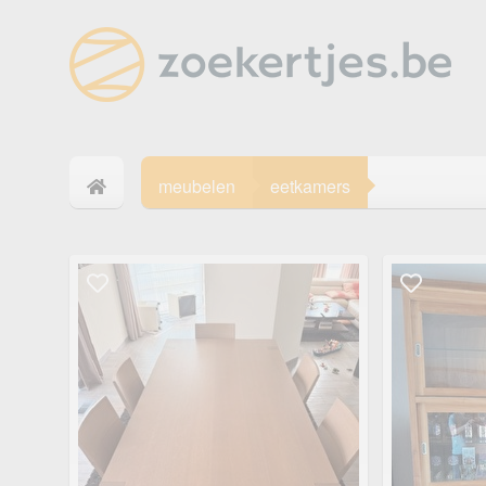
meubelen
eetkamers