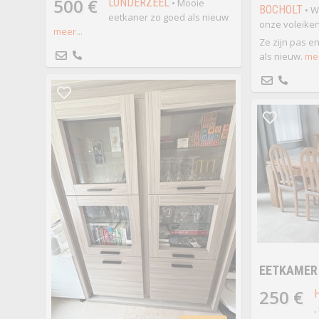
500 €
LONDERZEEL
• Mooie
BOCHOLT
• W
eetkaner zo goed als nieuw
onze voleiken
meer...
Ze zijn pas e
als nieuw.
mee
EETKAMER
250 €
,