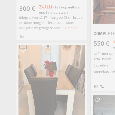
300 €
ZWALM
• Te koop eettafel
met 3 natuursteen
inlegstukken..2,17 m lang op 95 cm breed
en 80cm hoog. Perfecte staat. Moet
dringend weg wegens verhuis.
meer...
COMPLETE
550 €
e
Tafel met 6 p
120x 195cm
6 stoelen
vitrinekast 1