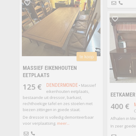
te koop
MASSIEF EIKENHOUTEN
EETPLAATS
125 €
DENDERMONDE
• Massief
eikenhouten eetplaats,
EETKAMER
bestaande uit dressoir, barkast,
rechthoekige tafel en zes stoelen met
400 €
biezen zittingen in goede staat.
C
De dressoir is volledig demonteerbaar
Afhalen in M
voor verplaatsing.
meer...
In zeer goede