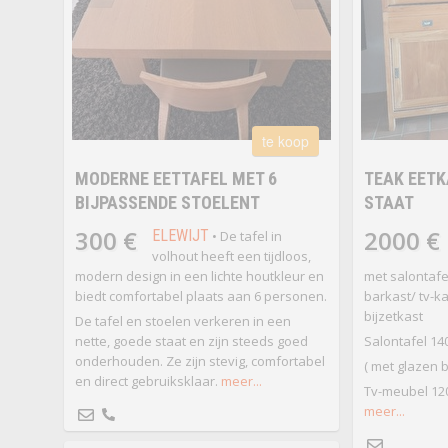
te koop
MODERNE EETTAFEL MET 6
TEAK EETK
BIJPASSENDE STOELENT
STAAT
300 €
2000 €
ELEWIJT
• De tafel in
volhout heeft een tijdloos,
modern design in een lichte houtkleur en
met salontafel
biedt comfortabel plaats aan 6 personen.
barkast/ tv-ka
bijzetkast
De tafel en stoelen verkeren in een
nette, goede staat en zijn steeds goed
Salontafel 14
onderhouden. Ze zijn stevig, comfortabel
( met glazen 
en direct gebruiksklaar.
meer...
Tv-meubel 12
meer...