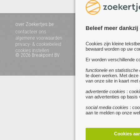
over Zoekertjes.be
voeg uw zoekertje toe
Beleef meer dankzij
mijn zoekertjes
contacteer ons
algemene voorwaarden
Cookies zijn kleine tekstb
privacy- & cookiebeleid
bewaard worden op uw comp
cookies instellen
© 2026 Breakpoint BV
Bezoek ook eens onze an
Er worden verschillende co
websites :
www.startpagina.be
functionele en statistische
www.koken.be
te doen werken. Met deze
van onze site in kaart met
advertentie cookies
: cooki
van advertenties op basis
social media cookies
: coo
aan te melden op onze web
Cookies aa