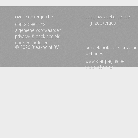
over Zoekertjes.be
voeg uw zoekertje toe
mijn zoekertjes
contacteer ons
algemene voorwaarden
privacy- & cookiebeleid
cookies instellen
© 2026 Breakpoint BV
Bezoek ook eens onze an
websites :
www.startpagina.be
www.koken.be