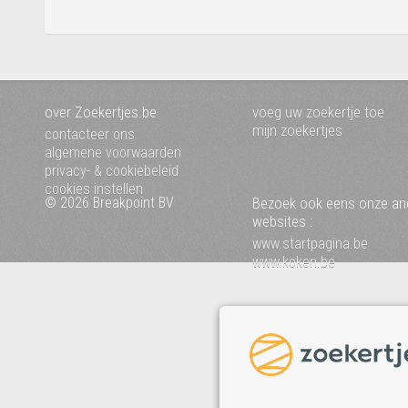
over Zoekertjes.be
voeg uw zoekertje toe
mijn zoekertjes
contacteer ons
algemene voorwaarden
privacy- & cookiebeleid
cookies instellen
© 2026 Breakpoint BV
Bezoek ook eens onze an
websites :
www.startpagina.be
www.koken.be