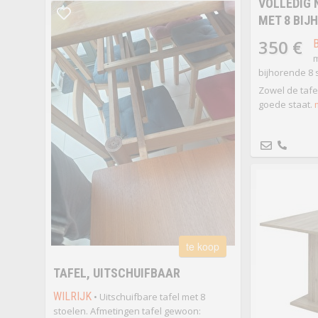
VOLLEDIG 
MET 8 BIJ
350 €
m
bijhorende 8 
Zowel de tafel
goede staat.
te koop
TAFEL, UITSCHUIFBAAR
WILRIJK
• Uitschuifbare tafel met 8
stoelen. Afmetingen tafel gewoon: