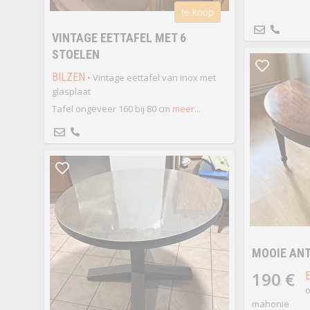
te koop
VINTAGE EETTAFEL MET 6
STOELEN
BILZEN
• Vintage eettafel van inox met
glasplaat
Tafel ongeveer 160 bij 80 cm
meer...
MOOIE ANT
190 €
o
mahonie