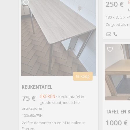
250 €
M
180 x 85,5 x 7
Zo goed als 
te koop
KEUKENTAFEL
75 €
EKEREN
• Keukentafel in
goede staat, met lichte
bruiksporen
TAFEL EN 
100x60x75H
1000 €
Zelf te demonteren en af te halen in
Ekeren.