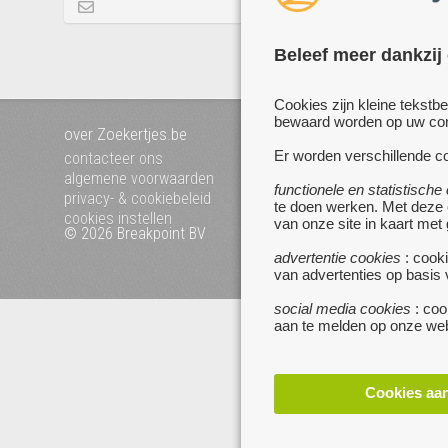
Beleef meer dankzij
Cookies zijn kleine tekstb
bewaard worden op uw comp
over Zoekertjes.be
voeg uw zoekertje toe
mijn zoekertjes
Er worden verschillende co
contacteer ons
algemene voorwaarden
functionele en statistische
privacy- & cookiebeleid
te doen werken. Met deze
cookies instellen
van onze site in kaart met
© 2026 Breakpoint BV
Bezoek ook eens onze 
websites :
advertentie cookies
: cooki
van advertenties op basis
www.startpagina.be
www.koken.be
social media cookies
: coo
aan te melden op onze web
Cookies aa