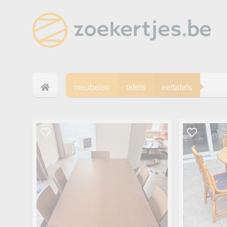
meubelen
tafels
eettafels