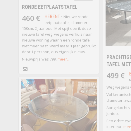
RONDE EETPLAATSTAFEL
460 €
HERENT
• Nieuwe ronde
eetplaatstafel, diameter
150cm. 2 jaar oud. Met spijt doe ik deze
nieuwe tafel weg, wegens verhuis naar
nieuwe woning waarin een ronde tafel
niet meer past. Werd maar 1 jaar gebruikt
door 1 persoon, dus eigenlijk nieuw.
PRACHTIG
Nieuwprijs was 799.
meer...
TAFEL MET
499 €
t
Weg wegens ve
Vol keramisch
diameter, zwa
Aangekocht vo
Juntoo.
Een echte eye
interieur.
meer