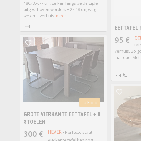
180x85x77 cm, ze kan langs beide zijde
uitgeschoven worden: + 2x 48 cm, weg
wegens verhuis.
meer...
EETTAFEL 
95 €
DE
taf
verhuis, Zo g
jaar oud, Met..
te koop
GROTE VIERKANTE EETTAFEL + 8
STOELEN
300 €
HEVER
• Perfecte staat
Vierkante tafel kan nog