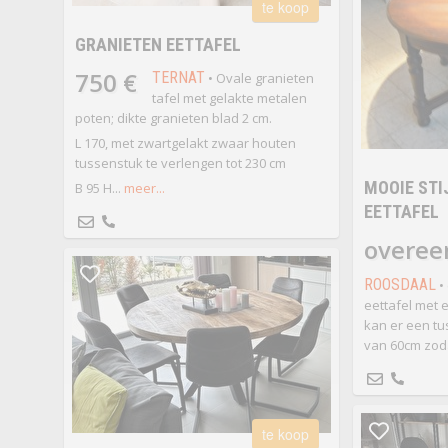
te koop
GRANIETEN EETTAFEL
750 €
TERNAT
• Ovale granieten
tafel met gelakte metalen
poten; dikte granieten blad 2 cm.
L 170, met zwartgelakt zwaar houten
tussenstuk te verlengen tot 230 cm
MOOIE STI
B 95 H...
meer...
EETTAFEL
overee
ROOSDAAL
•
eettafel met 
kan er een t
van 60cm zoda
te koop