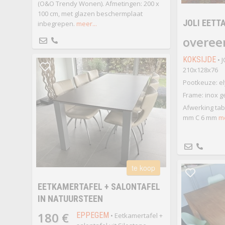
(O&O Trendy Wonen). Afmetingen: 200 x
100 cm, met glazen beschermplaat
JOLI EETT
inbegrepen.
meer...
overee
KOKSIJDE
• J
210x128x76
Pootkeuze: e
Frame: inox ge
Afwerking tabl
mm C 6 mm
me
te koop
EETKAMERTAFEL + SALONTAFEL
IN NATUURSTEEN
180 €
EPPEGEM
• Eetkamertafel +