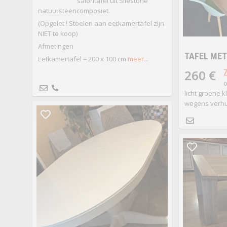
salontafel uit Silestone
natuursteencomposiet.
(Opgelet ! Stoelen aan eetkamertafel zijn
NIET te koop)
Afmetingen
TAFEL MET
Eetkamertafel = 200 x 100 cm
meer...
260 €
o
licht groene 
wegens verhu