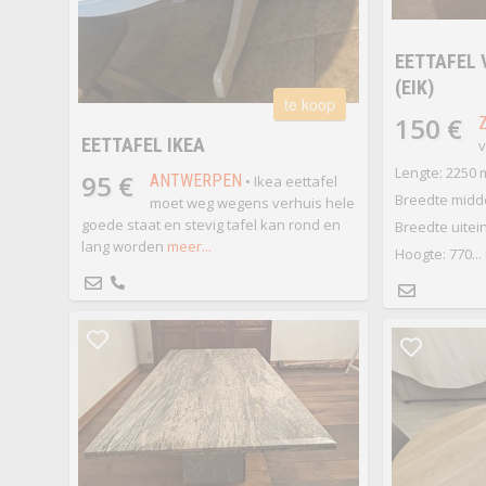
EETTAFEL 
(EIK)
te koop
150 €
EETTAFEL IKEA
v
Lengte: 2250
95 €
ANTWERPEN
• Ikea eettafel
Breedte midd
moet weg wegens verhuis hele
goede staat en stevig tafel kan rond en
Breedte uitei
lang worden
meer...
Hoogte: 770...