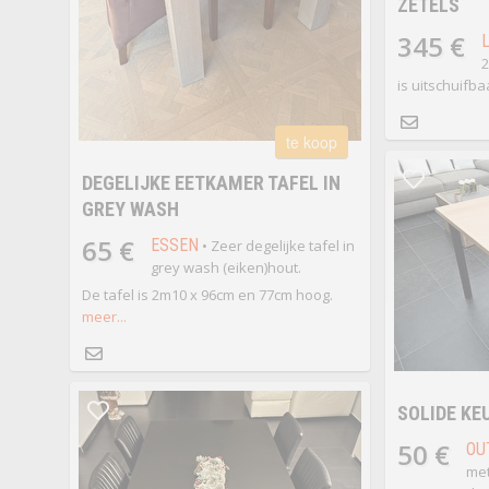
ZETELS
345 €
L
2
is uitschuifba
te koop
DEGELIJKE EETKAMER TAFEL IN
GREY WASH
65 €
ESSEN
• Zeer degelijke tafel in
grey wash (eiken)hout.
De tafel is 2m10 x 96cm en 77cm hoog.
meer...
SOLIDE KE
50 €
OU
met