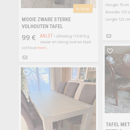
Hoogte 76 cm
te koop
Breedte 107 
MOOIE ZWARE STERKE
Lengte 123 c
VOLHOUTEN TAFEL
99 €
AALST
• afmeting 110 M Erg
zwaar en stevig voet en blad
vol hout
meer...
TAFEL MET