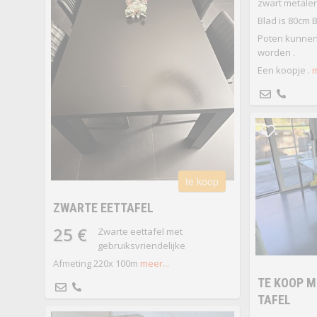
zwart metalen
Blad is 80cm 
Poten kunnen
worden .
Een koopje .
m
te koop
ZWARTE EETTAFEL
25 €
Zwarte eettafel met
gebruiksvriendelijke
Afmeting 220x 100m
meer...
TE KOOP 
TAFEL