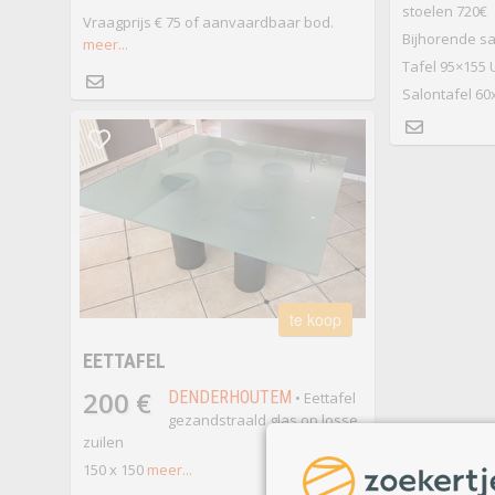
stoelen 720€
Vraagprijs € 75 of aanvaardbaar bod.
Bijhorende sa
meer...
Tafel 95×155
Salontafel 60
te koop
EETTAFEL
200 €
DENDERHOUTEM
• Eettafel
gezandstraald glas op losse
zuilen
150 x 150
meer...