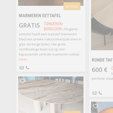
te koop
MARMEREN EETTAFEL
GRATIS
TONGEREN-
BORGLOON
• Elegante
eettafel heeft een massief marmeren
blad met unieke natuursteenpatronen in
grijs- en beige tinten. Het grote,
rechthoekige blad rust op een
bijpassende centrale marmeren sokkel.
meer...
RONDE TAF
600 €
(
perfecte staat 