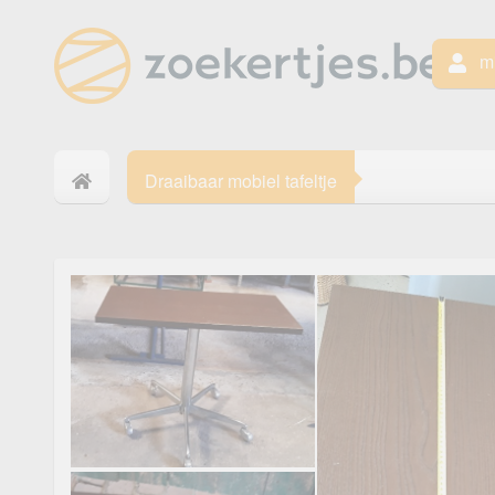
mi
Draaibaar mobiel tafeltje