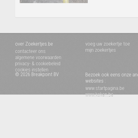
over Zoekertjes.be
voeg uw zoekertje toe
mijn zoekertjes
contacteer ons
algemene voorwaarden
privacy- & cookiebeleid
cookies instellen
© 2026 Breakpoint BV
Bezoek ook eens onze an
websites :
www.startpagina.be
www.koken.be