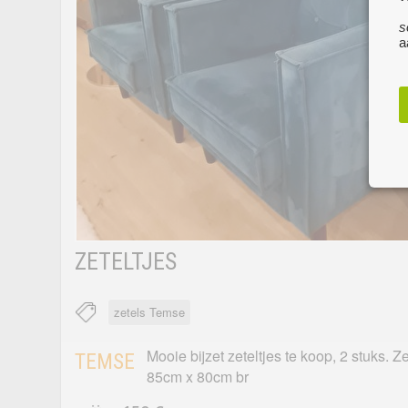
s
a
ZETELTJES
zetels Temse
Mooie bijzet zeteltjes te koop, 2 stuks. Z
TEMSE
85cm x 80cm br