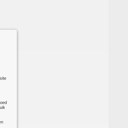
site
goed
uik
en