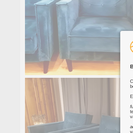
B
C
b
E
f
t
v
a
v