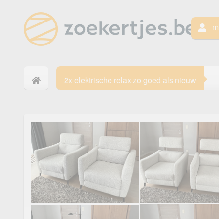
mi
2x elektrische relax zo goed als nieuw