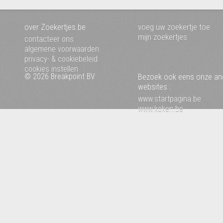
over Zoekertjes.be
voeg uw zoekertje toe
mijn zoekertjes
contacteer ons
algemene voorwaarden
privacy- & cookiebeleid
cookies instellen
© 2026 Breakpoint BV
Bezoek ook eens onze an
websites :
www.startpagina.be
www.koken.be