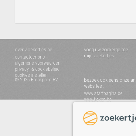
over Zoekertjes.be
voeg uw zoekertje toe
mijn zoekertjes
contacteer ons
algemene voorwaarden
privacy- & cookiebeleid
cookies instellen
© 2026 Breakpoint BV
Bezoek ook eens onze an
websites :
www.startpagina.be
www.koken.be