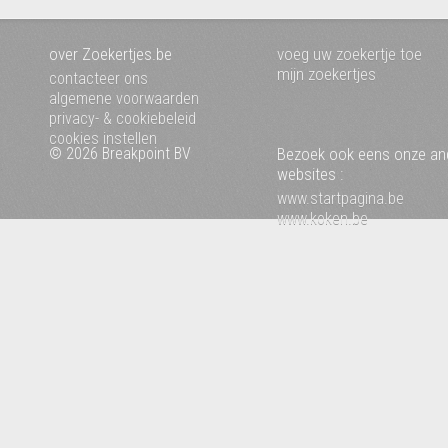
over Zoekertjes.be
voeg uw zoekertje toe
mijn zoekertjes
contacteer ons
algemene voorwaarden
privacy- & cookiebeleid
cookies instellen
© 2026 Breakpoint BV
Bezoek ook eens onze an
websites :
www.startpagina.be
www.koken.be