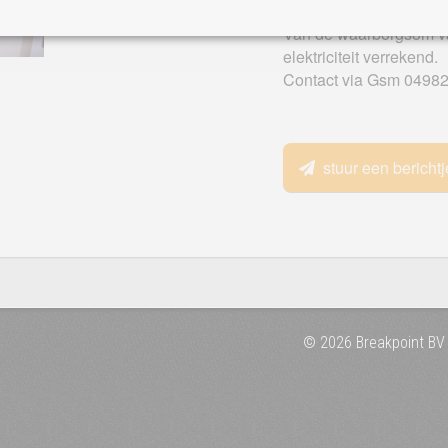
20 euro per week.
Van de waarborgsom va
elektriciteit verrekend.
Contact via Gsm 04982
stuur een berichtj
© 2026 Breakpoint BV