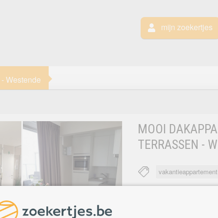
mijn zoekertjes
 - Westende
MOOI DAKAPPA
TERRASSEN - 
vakantieappartemen
Mooi 
WESTENDE
zicht 
op het hinterland.