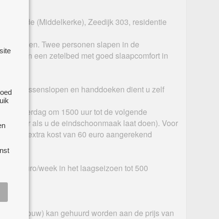
 Westende (Middelkerke), Zeedijk 303, residentie
er personen. Twee personen slapen in de
site
sonen in een zetelbed met goed slaapcomfort in
kens, kussenslopen en handdoeken dient u zelf
goed
uik
 van zaterdag om 1500 uur tot de volgende
1000 uur als u de eindschoonmaak laat doen). Voor
en
dt een extra kost van 60 euro aangerekend
nst
an 150 euro/week in het laagseizoen tot 500
seizoen.
ezig.
 het gebouw) kan gehuurd worden aan de prijs van