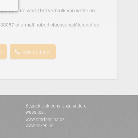
n 200 euro wordt het verbruik van water en
33087 of e-mail hubert.claessens@telenet.be
e
toon nummer
Bezoek ook eens onze andere
websites :
www.startpagina.be
www.koken.be