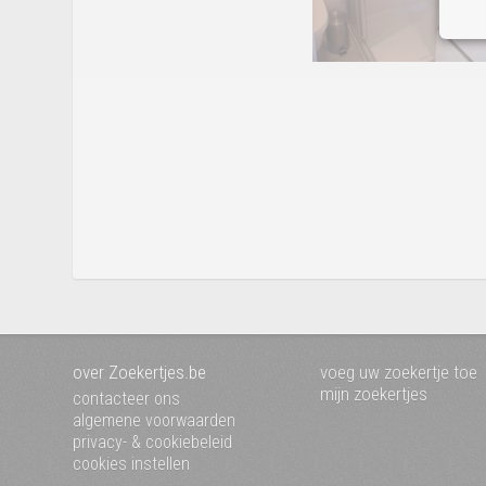
over Zoekertjes.be
voeg uw zoekertje toe
mijn zoekertjes
contacteer ons
algemene voorwaarden
privacy- & cookiebeleid
cookies instellen