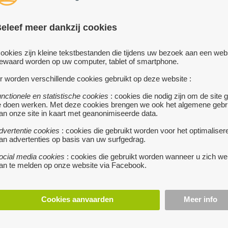
Het is gelegen te 8430
eleef meer dankzij cookies
Sealand.
Het is bestemd voor vi
ookies zijn kleine tekstbestanden die tijdens uw bezoek aan een web
slaapkamer en twee per
ewaard worden op uw computer, tablet of smartphone.
de living.
r worden verschillende cookies gebruikt op deze website :
Een dekbedovertrek, la
unctionele en statistische cookies
: cookies die nodig zijn om de site 
mee te nemen.
e doen werken. Met deze cookies brengen we ook het algemene gebr
an onze site in kaart met geanonimiseerde data.
We verhuren per week,
zaterdag om 1200 uur (
dvertentie cookies
: cookies die gebruikt worden voor het optimaliser
de eindschoonmaak wor
an advertenties op basis van uw surfgedrag.
bovenop de huurprijs.
ocial media cookies
: cookies die gebruikt worden wanneer u zich we
an te melden op onze website via Facebook.
De huurprijs varieert v
euro/week in het hoofd
Cookies aanvaarden
Meer info
WiFi (internet) is aanw
Een garage (niet onder