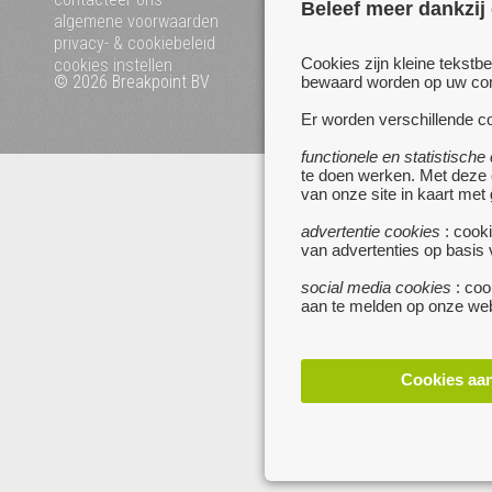
Beleef meer dankzij
algemene voorwaarden
privacy- & cookiebeleid
Cookies zijn kleine tekstb
cookies instellen
© 2026 Breakpoint BV
Bezoek ook eens onze an
bewaard worden op uw comp
websites :
Er worden verschillende co
www.startpagina.be
www.koken.be
functionele en statistische
te doen werken. Met deze
van onze site in kaart met
advertentie cookies
: cooki
van advertenties op basis
social media cookies
: coo
aan te melden op onze web
Cookies aa