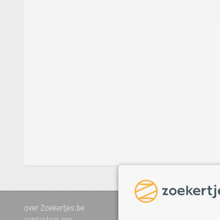
over Zoekertjes.be
voeg uw zoekertje toe
mijn zoekertjes
contacteer ons