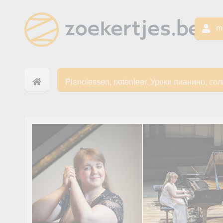
mi
Pianolessen, notenleer. Уроки пианино, сол