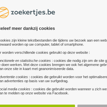
eleef meer dankzij cookies
UUR
ookies zijn kleine tekstbestanden die tijdens uw bezoek aan een web
ewaard worden op uw computer, tablet of smartphone.
r worden verschillende cookies gebruikt op deze website :
erblijf in ons gezellig
ijk in Blankenberge. Het
unctionele en statistische cookies
: cookies die nodig zijn om de site 
e doen werken. Met deze cookies brengen we ook het algemene gebr
tussen de haven en het
an onze site in kaart met geanonimiseerde data.
binatie van rust en
dvertentie cookies
: cookies die gebruikt worden voor het optimaliser
an advertenties op basis van uw surfgedrag.
amer en een aparte
ocial media cookies
: cookies die gebruikt worden wanneer u zich we
 wil combineren.
an te melden op onze website via Facebook.
 een moderne badkamer,