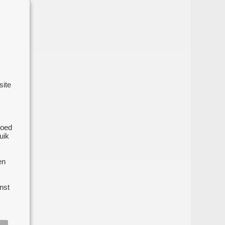
site
goed
uik
en
nst