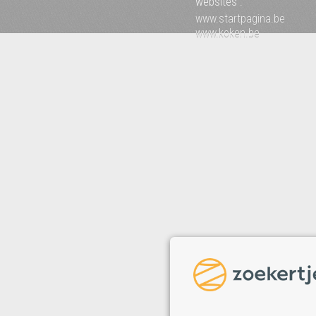
websites :
www.startpagina.be
www.koken.be